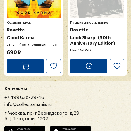
Отзыв
*
Компакт-диск
Расширенное издание
Roxette
Roxette
Good Karma
Look Sharp! (30th
Anniversary Edition)
CD, Альбом, Студийная запись
LP+CD+DVD
690 ₽
Прикрепить фото
Оставить отзыв
Контакты
Перед публикацией отзывы проходят
+7 499 638-29-46
модерацию
info@collectomania.ru
г Москва, пр-т Вернадского, д 29,
БЦ Лето, офис 1202