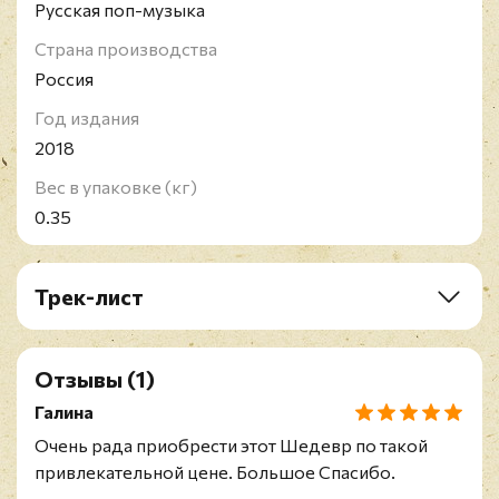
Русская поп-музыка
Страна производства
Россия
Год издания
2018
Вес в упаковке (кг)
0.35
Трек-лист
A1. На Титанике
A2. Правде в глаза
Отзывы
(1)
A3. Намисто (Ожерелье)
A4. Таксисты
Галина
A5. Чудо чудное
Очень рада приобрести этот Шедевр по такой
A6. Раневская
привлекательной цене. Большое Спасибо.
B1. Ты моё море