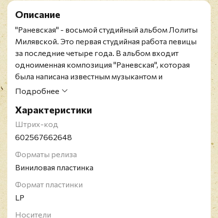
Описание
"Раневская" - восьмой студийный альбом Лолиты
Милявской. Это первая студийная работа певицы
за последние четыре года. В альбом входит
одноименная композиция "Раневская", которая
была написана известным музыкантом и
продюсером, участником группы "Винтаж"
Подробнее
Алексеем Романофым.
Характеристики
Лолита Марковна Милявская - советская и
российская эстрадная певица, актриса,
Штрих-код
телеведущая, режиссёр. Лауреат национальной
602567662648
телевизионной премии "ТЭФИ 2007" в номинации
Форматы релиза
"Ведущий ток-шоу" за ток-шоу "Лолита. Без
Виниловая пластинка
комплексов" на Первом канале.
Формат пластинки
LP
Носители