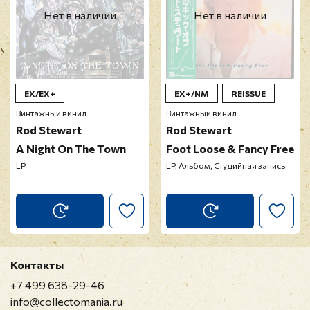
Нет в наличии
Нет в наличии
EX/EX+
EX+/NM
REISSUE
Винтажный винил
Винтажный винил
Rod Stewart
Rod Stewart
A Night On The Town
Foot Loose & Fancy Free
LP
LP, Альбом, Студийная запись
Контакты
+7 499 638-29-46
info@collectomania.ru