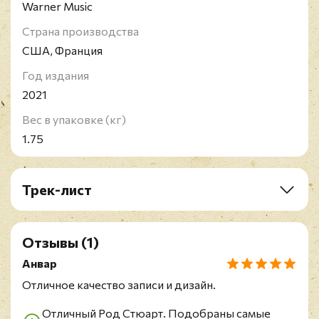
из 62 хит-синглов 22 входили в первую десятку. В
Warner Music
списке журнала Q "100 величайших певцов" Род
Страна производства
Стюарт занимает 33-е место.
США, Франция
Год издания
2021
Вес в упаковке (кг)
1.75
Трек-лист
LP 1 "Atlantic Crossing"(1975)
A1. Three Time Loser
Отзывы
(1)
A2. Alright For An Hour
Анвар
A3. All In The Name Of Rock' N' Roll
A4. Drift Away
Отличное качество записи и дизайн.
A5. Stone Cold Sober
Отличный Род Стюарт. Подобраны самые
B1. I Don't Want To Talk About It