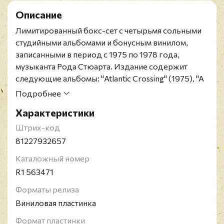
Описание
Лимитированный бокс-сет с четырьмя сольными
студийными альбомами и бонусным винилом,
записанными в период с 1975 по 1978 года,
музыканта Рода Стюарта. Издание содержит
следующие альбомы: "Atlantic Crossing" (1975), "A
Night on the Town" (1976), "Footloose & Fancy Free"
Подробнее
(1977), "Blondes Have More Fun" (1978), "Encores
Характеристики
1975-1978".
Релиз представлен в подарочном бокс-сете на
Штрих-код
пяти черных винилах и включает бонусный винил с
81227932657
редкими и неизданными сессионными записями
Каталожный номер
исполнителя.
R1 563471
Бонусный LP, названный Encores 1975-1978,
представляет собой сборник из 10 ауттеков,
Форматы релиза
выбранных из сессий записи для всех четырех
Виниловая пластинка
альбомов. На первой стороне представлены пять
Формат пластинки
песен из недавних делюксовых изданий,