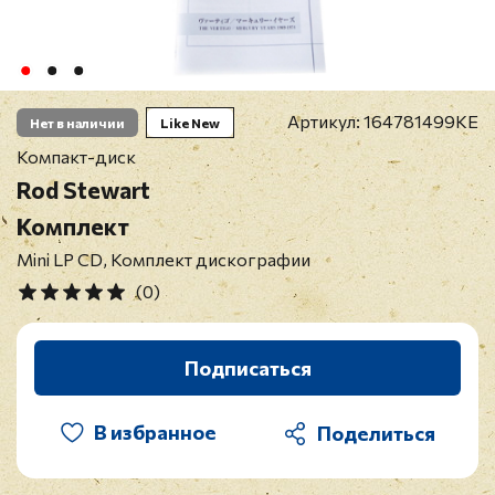
Артикул:
164781499KE
Нет в наличии
Like New
Компакт-диск
Rod Stewart
Комплект
Mini LP CD, Комплект дискографии
(0)
Подписаться
В избранное