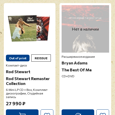
E-mail
*
Нет в наличии
Отзыв
*
Расширенное издание
Out of print
REISSUE
Bryan Adams
Компакт-диск
The Best Of Me
Rod Stewart
CD+DVD
Rod Stewart Remaster
Collection
Прикрепить фото
6 Mini LP CD + Box, Комплект
дискографии, Студийная
запись
27 990 ₽
Оставить отзыв