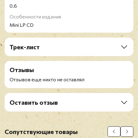
0.6
Особенности издания
Mini LP CD
Трек-лист
CD1: The Rod Stewart Album
CD2: Gasoline Alley
Отзывы
CD3: Every Picture Tells A Story
CD4: Never A Dull Moment
Отзывов еще никто не оставлял
CD5: Sing It Again Rod
CD6: Smiler
Оставить отзыв
Рейтинг
*
Имя
*
Сопутствующие товары