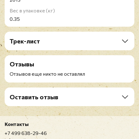
Вес в упаковке (кг)
0.35
Трек-лист
A1. Mother Mother
A2. Navy Bean
Отзывы
A3. Tell It To The Sky
A4. Kisses
Отзывов еще никто не оставлял
A5. Brain Crack
A6. The One
B1. One Hit Wonder
Оставить отзыв
B2. Sharks Can't Sleep
Рейтинг
*
B3. Bulldog
B4. Every Breath
B5. 30 Seconds
Контакты
Имя
*
B6. The Real
+7 499 638-29-46