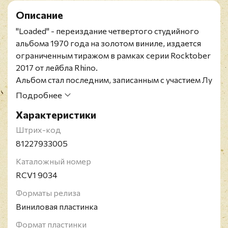
Описание
"Loaded" - переиздание четвертого студийного
альбома 1970 года на золотом виниле, издается
ограниченным тиражом в рамках серии Rocktober
2017 от лейбла Rhino.
Альбом стал последним, записанным с участием Лу
Рида, который покинул группу за месяц до релиза
Подробнее
альбома.
Характеристики
The Velvet Underground - американская рок-
группа 1960-х и 1970-х годов, стоявшая у истоков
Штрих-код
альтернативной и экспериментальной рок-
81227933005
музыки. Название часто сокращают до V.U. или
Каталожный номер
The Velvets. Ключевые участники Velvet
RCV1 9034
Underground - Лу Рид и Джон Кейл, относительно
успешно продолжающие сольную карьеру после
Форматы релиза
ухода из группы.
Виниловая пластинка
Формат пластинки