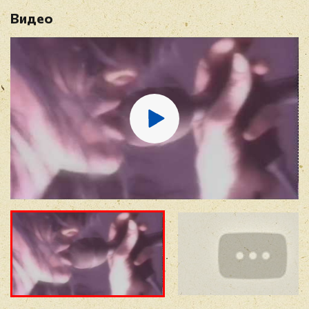
Видео
Имя
*
E-mail
*
Отзыв
*
Прикрепить фото