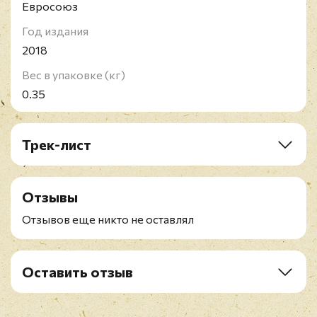
Евросоюз
Год издания
2018
Вес в упаковке (кг)
0.35
Трек-лист
A1. Vision Thing
A2. Ribbons
Отзывы
A3. Detonation Boulevard
A4. Something Fast
Отзывов еще никто не оставлял
B1. When You Don't See Me
B2. Doctor Jeep
B3. More
Оставить отзыв
B4. I Was Wrong
Рейтинг
*