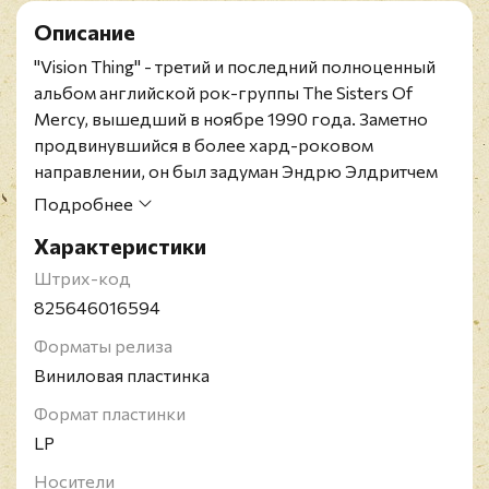
Описание
"Vision Thing" - третий и последний полноценный
альбом английской рок-группы The Sisters Of
Mercy, вышедший в ноябре 1990 года. Заметно
продвинувшийся в более хард-роковом
направлении, он был задуман Эндрю Элдритчем
как атака на политику США (название альбома
Подробнее
позаимствовано из цитаты Джоржа Буша).
Характеристики
The Sisters Of Mercy - британская рок-группа,
сформированная в 1977 году Эндрю Элдричем и
Штрих-код
Гари Марксом в Лидсе. Получив известность в
825646016594
андеграунде, коллектив в середине 1980-х годах
Форматы релиза
смог добиться коммерческого успеха, который
Виниловая пластинка
сопутствовал ему до начала 1990-х. С этого
времени The Sisters Of Mercy практически
Формат пластинки
прекратила студийную работу и занимается только
LP
гастрольной деятельностью.
Носители