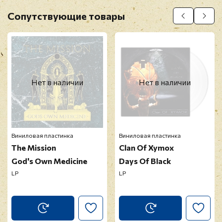
Оставить отзыв
Сопутствующие товары
Перед публикацией отзывы проходят
модерацию
Нет в наличии
Нет в наличии
Виниловая пластинка
Виниловая пластинка
The Mission
Clan Of Xymox
God's Own Medicine
Days Of Black
LP
LP