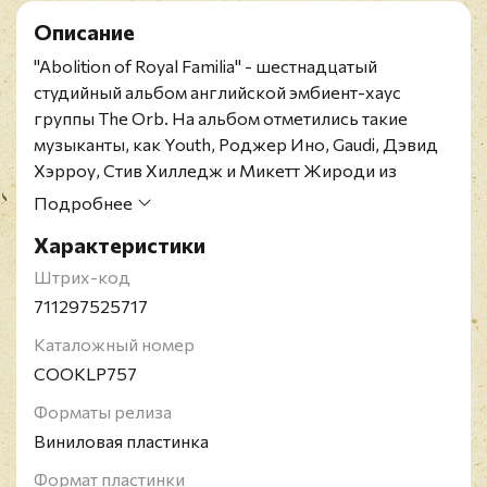
Описание
"Abolition of Royal Familia" - шестнадцатый
студийный альбом английской эмбиент-хаус
группы The Orb. На альбом отметились такие
музыканты, как Youth, Роджер Ино, Gaudi, Дэвид
Хэрроу, Стив Хилледж и Микетт Жироди из
группы System 7.
Подробнее
Лимитированное издание на двух 180-граммовых
Характеристики
аудиофильских виниловых пластинках.
Британский электронно-музыкальный коллектив,
Штрих-код
основанный в 1988 году. В 2002 году одна из
711297525717
работ The Orb, альбом "The Orb's Adventures
Каталожный номер
Beyond the Ultraworld" была включена в рейтинг
COOKLP757
The 25 Most Influential Ambient Albums Of All Time
(25 главных эмбиент альбомов всех времён).
Форматы релиза
Виниловая пластинка
Формат пластинки