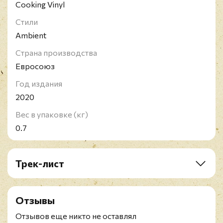
Cooking Vinyl
Стили
Ambient
Страна производства
Евросоюз
Год издания
2020
Вес в упаковке (кг)
0.7
Трек-лист
A1. Daze (Missing & Messed Up Mix)
A2. House Of Narcotics (Opium Wars Mix)
Отзывы
A3. Hawk Kings (Oseberg Buddhas Buttonhole)
A4. Honey Moonies (Brain Washed At Area 49 Mix)
Отзывов еще никто не оставлял