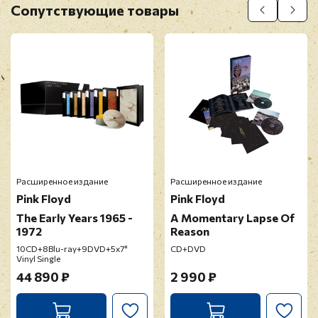
Сопутствующие товары
Прикрепить фото
Оставить отзыв
Перед публикацией отзывы проходят
модерацию
Расширенное издание
Расширенное издание
Pink Floyd
Pink Floyd
The Early Years 1965 -
A Momentary Lapse Of
1972
Reason
10CD+8Blu-ray+9DVD+5x7"
CD+DVD
Vinyl Single
44 890 ₽
2 990 ₽