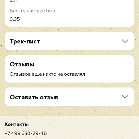
Вес в упаковке (кг)
0.35
Трек-лист
A1. From Here To Eternity
A2. Flaming Torch
Отзывы
A3. You've Got To Pay
A4. No Solution
Отзывов еще никто не оставлял
A5. Inbetween
A6. Out There In The Night
B1. Curtains For You
Оставить отзыв
B2. Programme
Рейтинг
*
B3. Someone Who Cares
B4. Miles From Nowhere
B5. Instrumental
Контакты
Имя
*
+7 499 638-29-46