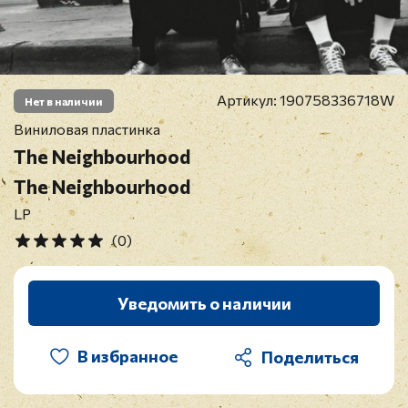
Артикул:
190758336718W
Нет в наличии
Виниловая пластинка
The Neighbourhood
The Neighbourhood
LP
(0)
Уведомить о наличии
В избранное