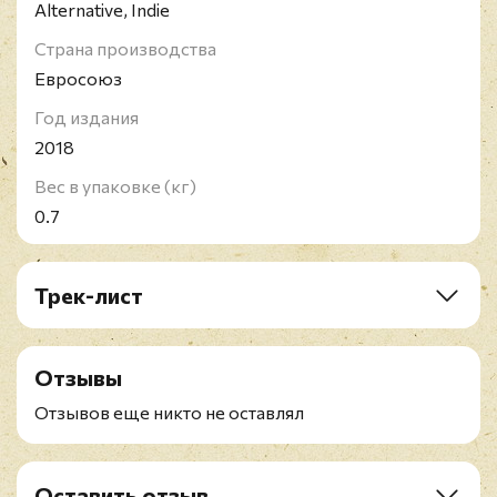
Alternative, Indie
Страна производства
Евросоюз
Год издания
2018
Вес в упаковке (кг)
0.7
Трек-лист
A1. Flowers
A2. Scary Love
Отзывы
A3. Nervous
B1. Void
Отзывов еще никто не оставлял
B2. Softcore
B3. Blue
C1. Sadderdaze
Оставить отзыв