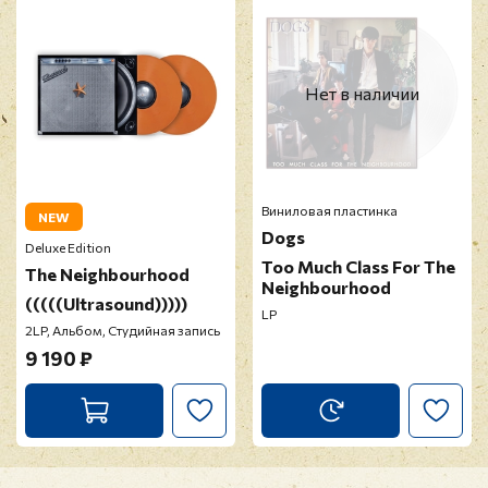
Прикрепить фото
Оставить отзыв
Нет в наличии
Перед публикацией отзывы проходят
модерацию
Виниловая пластинка
NEW
Dogs
Deluxe Edition
Too Much Class For The
The Neighbourhood
Neighbourhood
(((((Ultrasound)))))
LP
2LP, Альбом, Студийная запись
9 190 ₽