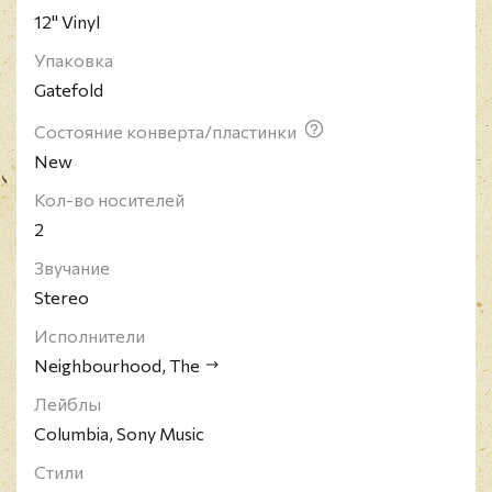
12" Vinyl
названием "#000000 & #FFFFFF". Второй
студийный альбом группы "Wiped Out!" был
Упаковка
выпущен 30 октября 2015 года.
Gatefold
Состояние конверта/пластинки
New
Кол-во носителей
2
Звучание
Stereo
Исполнители
Neighbourhood, The
Лейблы
Columbia, Sony Music
Стили