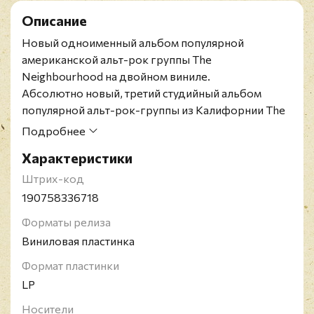
Описание
Новый одноименный альбом популярной
американской альт-рок группы The
Neighbourhood на двойном виниле.
Абсолютно новый, третий студийный альбом
популярной альт-рок-группы из Калифорнии The
Neighbourhood. Коллектив, уже покорявший
Подробнее
чарты Биллборда со своим суперхитом "Sweater
Характеристики
Weather" (1 место в Billboard‍ '​s alternative chart и
224 млн просмотров на YouTube), стремится не
Штрих-код
сдавать своих позиций и подготовил не менее
190758336718
качественный альбом, чем два предыдущих,
Форматы релиза
вышедших в 2013 и 2015 годах соответственно.
Виниловая пластинка
The Neighbourhood - американской альт-рок
группа. После выпуска двух EP "I'm Sorry..." и
Формат пластинки
"Thank You" 23 апреля 2013 года группа выпустила
LP
свой первый студийный альбом "I Love You". В
Носители
ноябре 2014 года группа выпустила микстейп под