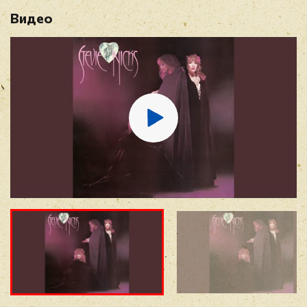
Видео
Имя
*
E-mail
*
Отзыв
*
Прикрепить фото