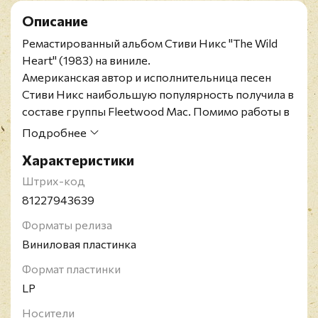
Описание
Ремастированный альбом Стиви Никс "The Wild
Heart" (1983) на виниле.
Американская автор и исполнительница песен
Стиви Никс наибольшую популярность получила в
составе группы Fleetwood Mac. Помимо работы в
коллективе, певица занимается сольной карьерой,
Подробнее
а также записывается со многими уважаемыми
Характеристики
исполнителями, вроде Линдси Бакингем и Дон
Хенли. По версии журнала Rolling Stone,
Штрих-код
исполнительница входит в число "100 величайших
81227943639
певцов всех времен". В качестве сольной артистки
Форматы релиза
она 8 раз была номинирована на Грэмми, и 5 раз - в
Виниловая пластинка
составе Fleetwood Mac.
Формат пластинки
LP
Носители