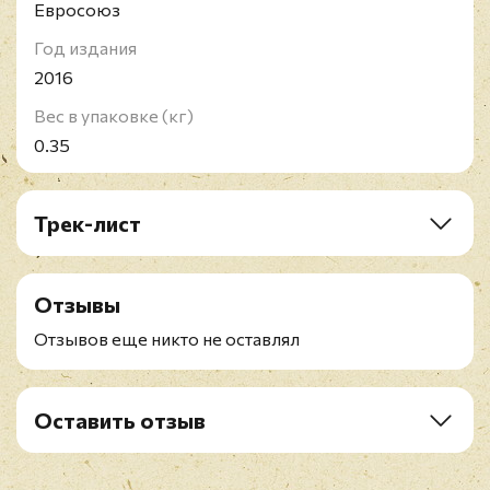
Евросоюз
Год издания
2016
Вес в упаковке (кг)
0.35
Трек-лист
A1. Wild Heart
A2. If Anyone Falls
Отзывы
A3. Gate And Garden
A4. Enchanted
Отзывов еще никто не оставлял
A5. Nightbird
B1. Stand Back
B2. I Will Run To You (Stevie Nicks & Tom Petty)
Оставить отзыв
B3. Nothing Ever Changes
Рейтинг
*
B4. Sable on Blond
B5. Beauty And The Beast