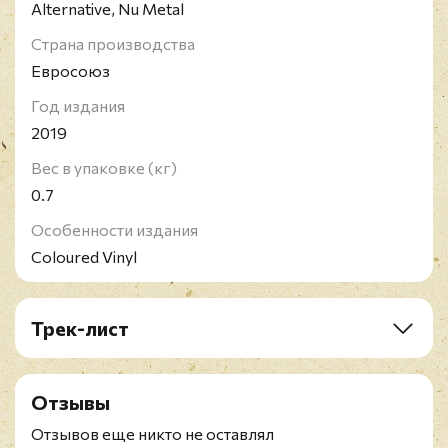
Alternative, Nu Metal
Страна производства
Евросоюз
Год издания
2019
Вес в упаковке (кг)
0.7
Особенности издания
Coloured Vinyl
Трек-лист
A1. Insert Coin
A2. Unsainted
Отзывы
A3. Birth Of The Cruel
A4. Death Because Of Death
Отзывов еще никто не оставлял