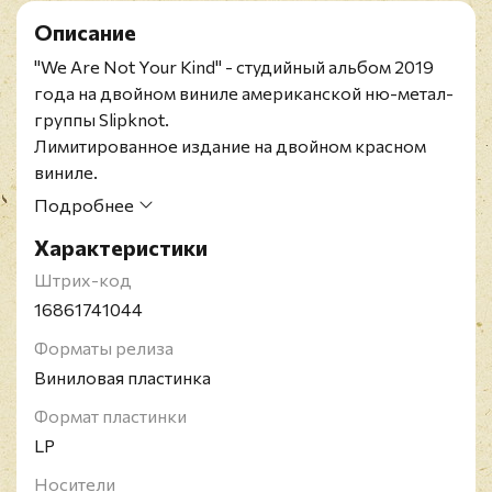
Описание
"We Are Not Your Kind" - студийный альбом 2019
года на двойном виниле американской ню-метал-
группы Slipknot.
Лимитированное издание на двойном красном
виниле.
Slipknot - американская ню-метал-группа,
Подробнее
образованная в сентябре 1995 года в Айове, США.
Характеристики
Альбомы группы получили статус платиновых,
всего продано более 30 млн копий по всему миру.
Штрих-код
В 2006 году группа получила свою единственную
16861741044
на сегодняшний день премию Грэмми. Коллектив
Форматы релиза
известен тем, что его участники на концертах,
Виниловая пластинка
фотосессиях и интервью носят маски и
специальные комбинезоны. Маски
Формат пластинки
видоизменяются с выходом нового альбома.
LP
Носители