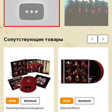
Прикрепить фото
Оставить отзыв
Сопутствующие товары
Перед публикацией отзывы проходят
модерацию
NEW
REISSUE
NEW
REISSUE
Лимитированное издание
Deluxe Edition