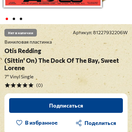
Артикул:
81227932206W
Нет в наличии
Виниловая пластинка
Otis Redding
(Sittin' On) The Dock Of The Bay, Sweet
Lorene
7" Vinyl Single
(0)
Подписаться
В избранное