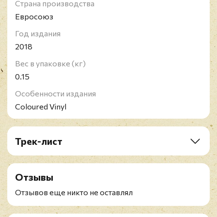
Страна производства
Евросоюз
Год издания
2018
Вес в упаковке (кг)
0.15
Особенности издания
Coloured Vinyl
Трек-лист
A1. (Sittin' On) The Dock Of The Bay
B1. Sweet Lorene
Отзывы
Отзывов еще никто не оставлял