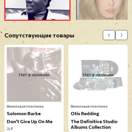
Прикрепить фото
Оставить отзыв
Сопутствующие товары
Перед публикацией отзывы проходят
модерацию
Нет в наличии
Нет в наличии
Виниловая пластинка
Виниловая пластинка
Solomon Burke
Otis Redding
Don't Give Up On Me
The Definitive Studio
Albums Collection
2LP