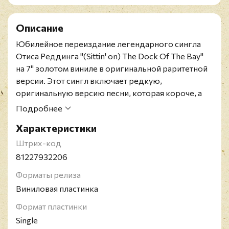
Описание
Юбилейное переиздание легендарного сингла
Отиса Реддинга "(Sittin' on) The Dock Of The Bay"
на 7" золотом виниле в оригинальной раритетной
версии. Этот сингл включает редкую,
оригинальную версию песни, которая короче, а
вокал Реддинга заметно ниже в миксе. Эта
Подробнее
оригинальная версия была быстро изъята после
Характеристики
небольшого тиража и заменена версией, которую
мир знал с тех пор. Этот юбилейный 7-дюймовый
Штрих-код
сингл ознаменован тем, что это будет первый раз,
81227932206
когда оригинальная версия появилась на виниле с
Форматы релиза
момента выхода в 1968 году.
Виниловая пластинка
"(Sittin' on) The Dock Of The Bay" была выпущена в
январе 1968 года и получила премию "Грэмми" за
Формат пластинки
лучшую R&B-песню в 1969-м. Реддинг записал её
Single
дважды в 1967 году, причём второй раз