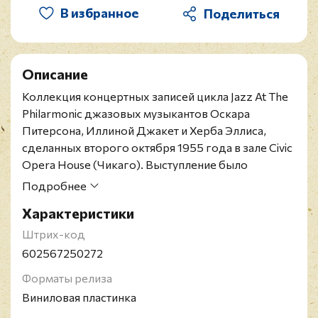
В избранное
Описание
Коллекция концертных записей цикла Jazz At The
Philarmonic джазовых музыкантов Оскара
Питерсона, Иллиной Джакет и Херба Эллиса,
сделанных второго октября 1955 года в зале Сivic
Opera House (Чикаго). Выступление было
аннонсироваео как Blues In Chicago 1955.
Подробнее
Оскар Питерсон - канадский джазовый пианист,
Характеристики
композитор, руководитель трио, преподаватель и
один из самых выдающихся пианистов-виртуозов
Штрих-код
джаза.
602567250272
Херб Эллис - американский джазовый музыкант,
Форматы релиза
гитарист, работавший в основном в стилях свинг,
Виниловая пластинка
би-боп и его производных (кул-джаз, west coast
jazz). Игру Херба Эллиса легко можно