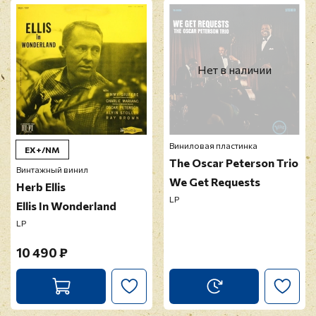
Прикрепить фото
Оставить отзыв
Нет в наличии
Перед публикацией отзывы проходят
модерацию
Виниловая пластинка
EX+/NM
The Oscar Peterson Trio
Винтажный винил
We Get Requests
Herb Ellis
LP
Ellis In Wonderland
LP
10 490 ₽