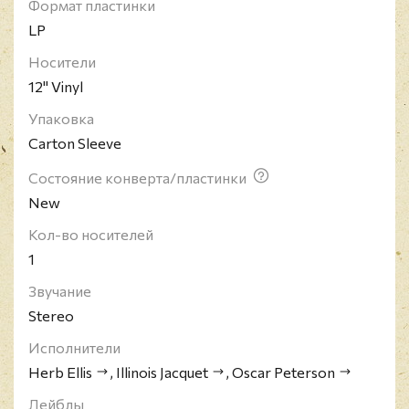
Формат пластинки
определить по некоторому влиянию кантри в его
LP
творчестве.
Носители
12" Vinyl
Упаковка
Carton Sleeve
Состояние конверта/пластинки
New
Кол-во носителей
1
Звучание
Stereo
Исполнители
Herb Ellis
,
Illinois Jacquet
,
Oscar Peterson
Лейблы