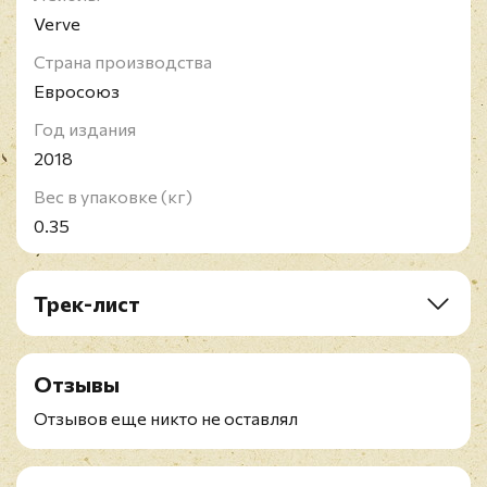
Verve
Страна производства
Евросоюз
Год издания
2018
Вес в упаковке (кг)
0.35
Трек-лист
A1. The Blues
B2. The Modern Set
Отзывы
B3. The Ballad Medley
B4. The Swing Set
Отзывов еще никто не оставлял