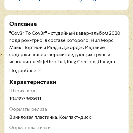
Описание
"Cov3r To Cov3r" - студийный кавер-альбом 2020
года рок-трио, в составе которого: Нил Морс,
Майк Портной и Рэнди Джордж. Издание
содержит кавер-версии следующих групп и
исполнителей: Jethro Tull, King Crimson, Дэвида
Боуи, Ленни Кравица, Джерри Рафферти, Squeeze
Подробнее
и других включая исполнение "No Opportunity
Характеристики
Necessary, No Experience Needed" с участием
Джона Дэвидсона, вокалиста группы Yes.
Штрих-код
Релиз представлен на двойном черном 180-
194397368611
граммовом виниле и включает CD с альбомом
Форматы релиза
группы.
Виниловая пластинка, Компакт-диск
Нил Морс - американский певец,
мультиинструменталист, композитор и автор песен
Формат пластинки
в стиле прогрессивного рока. Вместе со своим