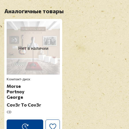
Аналогичные товары
Нет в наличии
Компакт-диск
Morse
Portnoy
George
Cov3r To Cov3r
CD