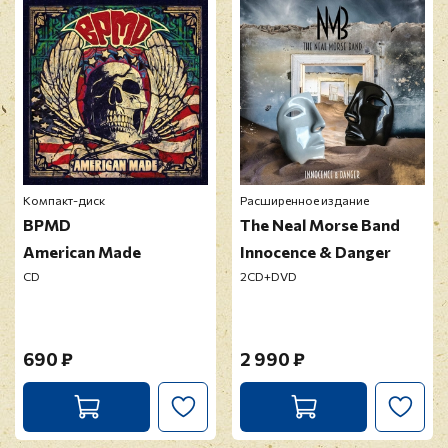
10. Runnin' Down A Dream (Cover Version)
Прикрепить фото
11. Let Love Rule (Cover Version)
Оставить отзыв
Перед публикацией отзывы проходят
модерацию
Компакт-диск
Расширенное издание
BPMD
The Neal Morse Band
American Made
Innocence & Danger
CD
2CD+DVD
690 ₽
2 990 ₽