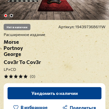
Артикул:
194397368611W
Нет в наличии
Расширенное издание
Morse
Portnoy
George
Cov3r To Cov3r
LP+CD
(0)
Уведомить о наличии
В избранное