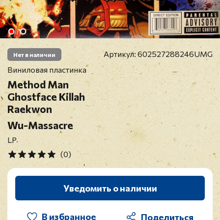
Артикул:
602527288246UMG
Нет в наличии
Виниловая пластинка
Method Man
Ghostface Killah
Raekwon
Wu-Massacre
LP
(0)
Уведомить о наличии
В избранное