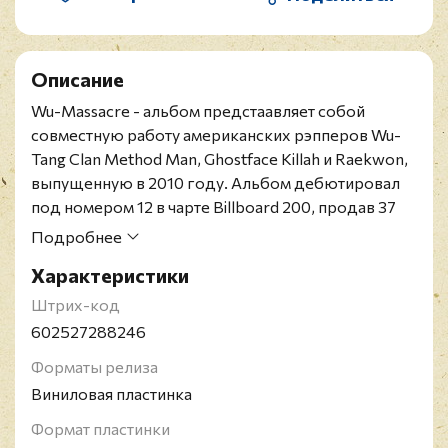
Описание
Wu-Massacre - альбом предстаавляет собой
совместную работу американских рэпперов Wu-
Tang Clan Method Man, Ghostface Killah и Raekwon,
выпущенную в 2010 году. Альбом дебютировал
под номером 12 в чарте Billboard 200, продав 37
900 копий за первую неделю. После своего
Подробнее
выхода, Wu-Massacre получил в целом
Характеристики
положительные отзывы от музыкальных
критиков. Альбом продан в 64 000 копий в
Штрих-код
Соединенных Штатах.
602527288246
Форматы релиза
Виниловая пластинка
Формат пластинки