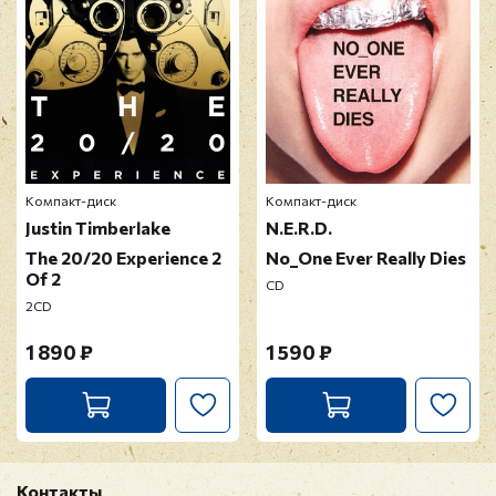
Оставить отзыв
Перед публикацией отзывы проходят
модерацию
Компакт-диск
Компакт-диск
Justin Timberlake
N.E.R.D.
The 20/20 Experience 2
No_One Ever Really Dies
Of 2
CD
2CD
1 890 ₽
1 590 ₽
Контакты