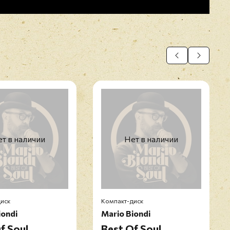
т в наличии
Нет в наличии
иск
Компакт-диск
iondi
Mario Biondi
f Soul
Best Of Soul