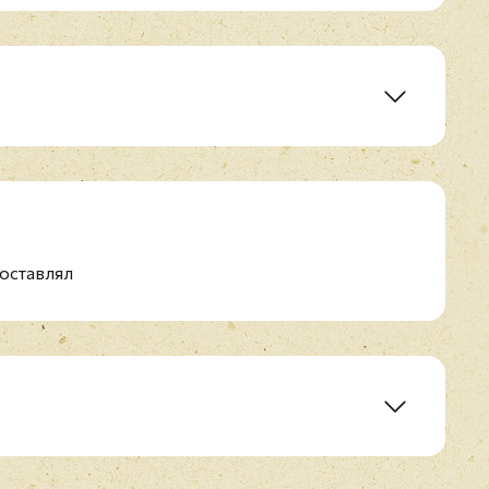
 Lis)
оставлял
ove (Eu sei que vou te amar)
Ivan Lins and Clàudya
t. Till Brönner
l Jobim, Ana Carolina