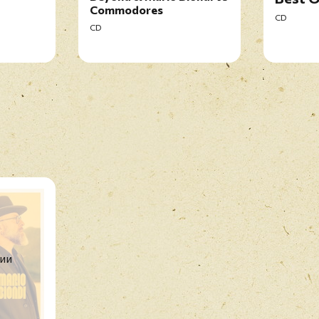
Commodores
CD
CD
чии