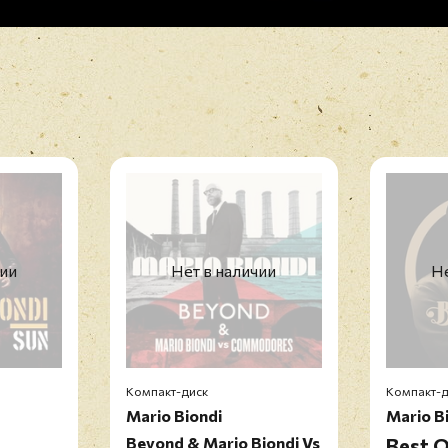
чии
Нет в наличии
Не
Компакт-диск
Компакт-д
Mario Biondi
Mario B
Beyond & Mario Biondi Vs
Best O