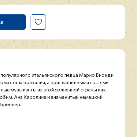
ся
ом популярного итальянского певца Марио Бионди.
ьбома стала Бразилия, а приглашенными гостями
тные музыканты из этой солнечной страны как
обим, Ана Каролина и знаменитый немецкий
 Брённер.
нский певец. Родился в Катании, Италия, сын
о время юности пел в различных небольших
н сопровождал Франко Халифано, Пеппино Ди
, Росарио Фиорелло и других в их концертных