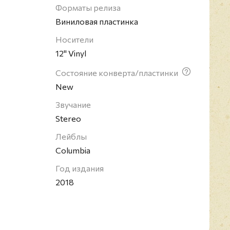
ерии выступлений с итальянскими и
Форматы релиза
тами, а также небольшого производства
Виниловая пластинка
году он добился успеха c альбомом "Handful Of
Носители
теплый голос напоминает о великих
12" Vinyl
 ритмической и блюзовой музыки.
Состояние конверта/пластинки
New
Звучание
Stereo
Лейблы
Columbia
Год издания
2018