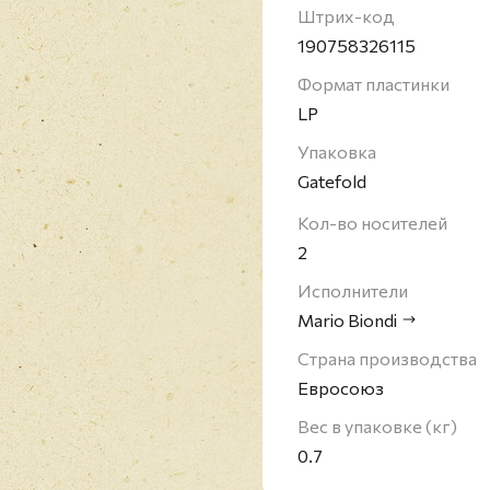
турах. После долгой с
Штрих-код
международными артис
190758326115
диско-музыки, в 2006 
Формат пластинки
Soul". Его глубокий и 
LP
интерпретаторах соул,
Упаковка
Gatefold
Кол-во носителей
2
Исполнители
Mario Biondi
Страна производства
Евросоюз
Вес в упаковке (кг)
0.7