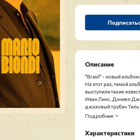
Подписать
Описание
"Brasil" - новый альб
На этот раз, темой ал
выступили такие извес
Иван Линс, Дэниел Дж
джазовый трубач Тиль
Марио Бионди - италья
Подробнее
популярной певицы, в
хорах. Годы спустя о
Характеристики
Капри, Фреда Бонгусто