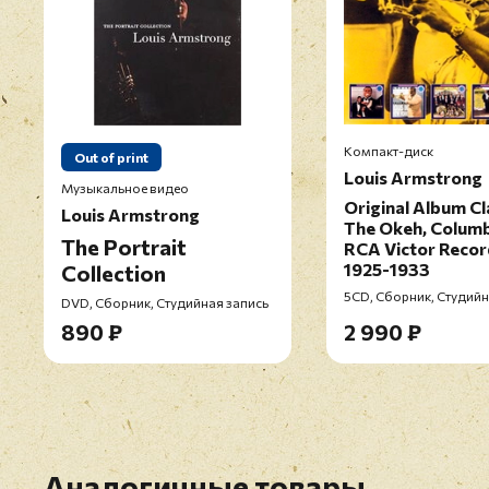
Компакт-диск
Out of print
Louis Armstrong
Музыкальное видео
Original Album Cl
Louis Armstrong
The Okeh, Columb
The Portrait
RCA Victor Recor
1925-1933
Collection
5CD, Сборник, Студийн
DVD, Сборник, Студийная запись
890 ₽
2 990 ₽
Аналогичные товары