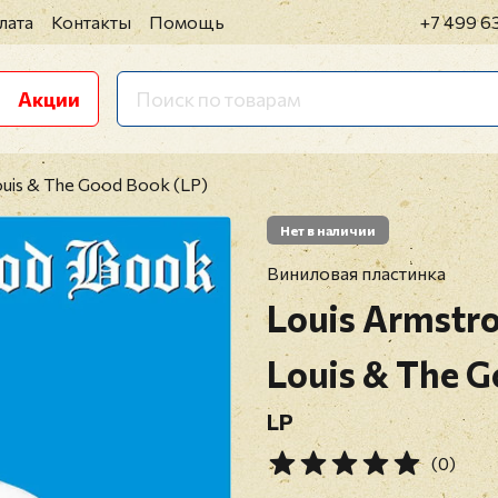
лата
Контакты
Помощь
+7 499 6
Акции
ouis & The Good Book (LP)
Нет в наличии
Виниловая пластинка
Louis Armstr
Louis & The 
LP
(0)