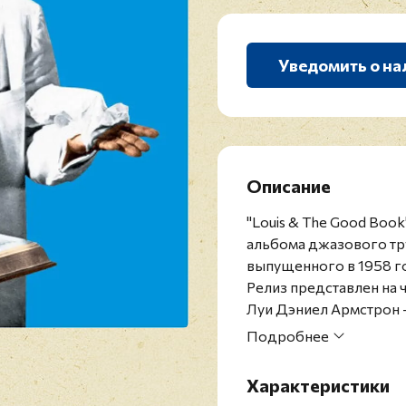
Уведомить о на
Описание
"Louis & The Good Boo
альбома джазового тр
выпущенного в 1958 г
Релиз представлен на
Луи Дэниел Армстрон -
руководитель ансамбл
Подробнее
Паркером, Майлсом Д
влияние на развитие дж
Характеристики
популяризацию во всё