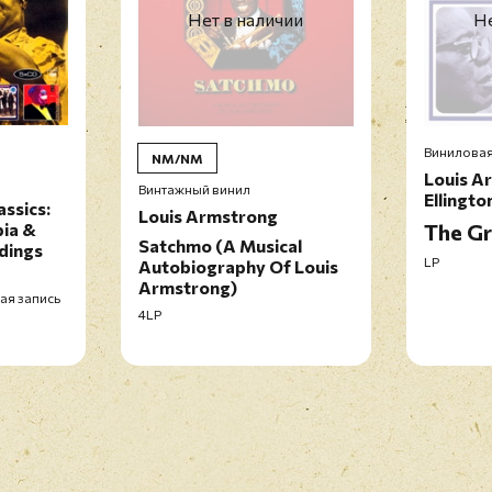
Нет в наличии
Не
Виниловая
NM/NM
Louis A
Винтажный винил
Ellingto
assics:
Louis Armstrong
ia &
The Gr
Satchmo (A Musical
dings
LP
Autobiography Of Louis
Armstrong)
ая запись
4LP