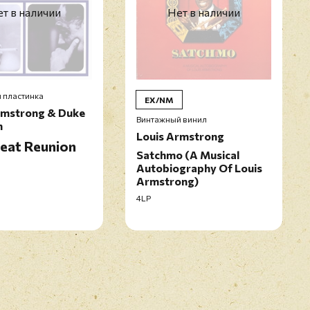
т в наличии
Нет в наличии
 пластинка
EX/NM
rmstrong & Duke
Винтажный винил
n
Louis Armstrong
eat Reunion
Satchmo (A Musical
Autobiography Of Louis
Armstrong)
4LP