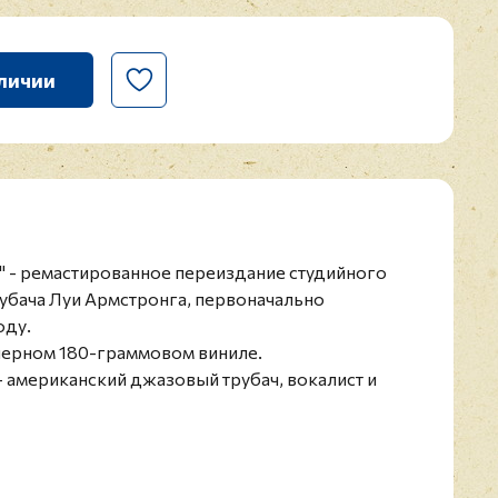
личии
k" - ремастированное переиздание студийного
убача Луи Армстронга, первоначально
оду.
 черном 180-граммовом виниле.
 американский джазовый трубач, вокалист и
я. Оказал (наряду с Дюком Эллингтоном, Чарли
ейвисом и Джоном Колтрейном) наибольшее
аза и внёс значительный вклад в его
м мире.