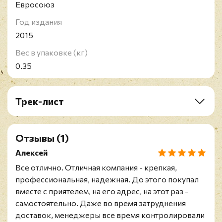
Евросоюз
Год издания
2015
Вес в упаковке (кг)
0.35
Трек-лист
A1. 50 Shades Of Black
A2. My Love
Отзывы
(1)
A3. Whiskey And Fun
A4. Night Of The Nights
Алексей
A5. Wolf In Cheap Clothes
Все отлично. Отличная компания - крепкая,
A6. Shirley (Sound Of The Underground)
профессиональная, надежная. До этого покупал
B1. The Devil You Know
вместе с приятелем, на его адрес, на этот раз -
B2. Diggin'
самостоятельно. Даже во время затруднения
B3. Fool Like You
доставок, менеджеры все время контролировали
B4. When The Lady's Hurt