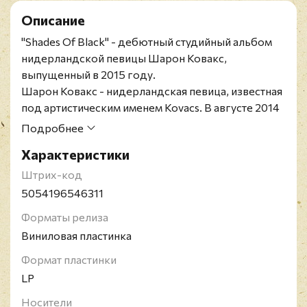
Описание
"Shades Of Black" - дебютный студийный альбом
нидерландской певицы Шарон Ковакс,
выпущенный в 2015 году.
Шарон Ковакс - нидерландская певица, известная
под артистическим именем Kovacs. В августе 2014
года выпустила свой первый сингл "My Love",
Подробнее
содержащий части из хабанеры Себастьяна
Характеристики
Ирадьера El Arreglito.
Штрих-код
5054196546311
Форматы релиза
Виниловая пластинка
Формат пластинки
LP
Носители