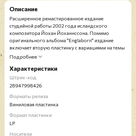
Описание
Расширенное ремастированное издание
студийной работы 2002 года исландского
композитора Йохан Йоханнссона. Помимо
оригинального альбома "Englaborn" издание
включает вторую пластинку с вариациями на темы
из "Englaborn".
Подробнее
Издание на двух виниловых пластинках.
Характеристики
Йохан Йоханнссон - исландский композитор.
Известен работами в жанрах минимализма и
Штрих-код
электронной музыки, а также музыкой к фильмам
28947998426
"Теория всего (Вселенная Стивена Хокинга)" и
Форматы релиза
"Sicario", за которую был номинирован на Оскар и
Виниловая пластинка
Грэмми.
Формат пластинки
LP
Носители