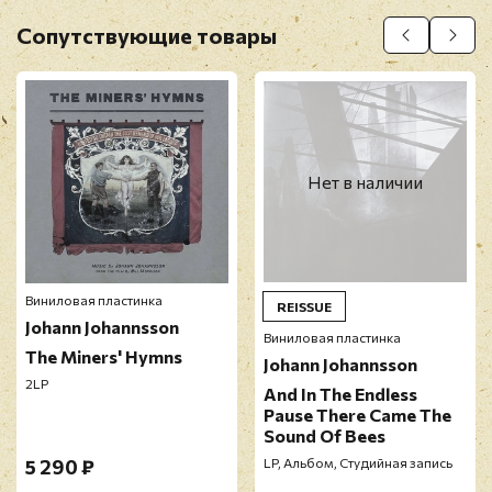
D6. Odi Et Amo (Theatre Of Voices Version)
Оставить отзыв
Сопутствующие товары
Перед публикацией отзывы проходят
модерацию
Нет в наличии
Виниловая пластинка
REISSUE
Johann Johannsson
Виниловая пластинка
The Miners' Hymns
Johann Johannsson
2LP
And In The Endless
Pause There Came The
Sound Of Bees
5 290 ₽
LP, Альбом, Студийная запись