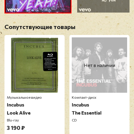
Прикрепить фото
Оставить отзыв
Сопутствующие товары
Перед публикацией отзывы проходят
модерацию
Нет в наличии
Музыкальное видео
Компакт-диск
Incubus
Incubus
Look Alive
The Essential
Blu-ray
CD
3 190 ₽