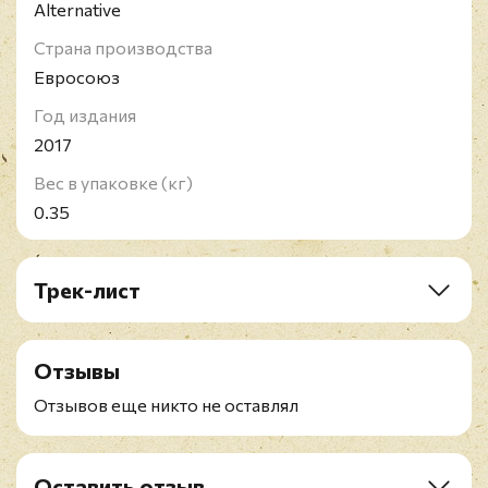
Alternative
Страна производства
Евросоюз
Год издания
2017
Вес в упаковке (кг)
0.35
Трек-лист
A1. No Fun
A2. Nimble Bastard
Отзывы
A3. State Of The Art
A4. Glitterbomb
Отзывов еще никто не оставлял
A5. Undefeated
B1. Loneliest
B2. When I Became A Man
Оставить отзыв