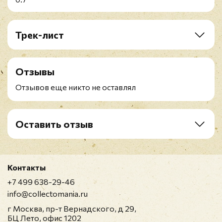
Трек-лист
A1. Geek Emotions
A2. The Only Way
Отзывы
B1. New Beat
B2. Leathered
Отзывов еще никто не оставлял
B3. Freestyle Lover
C1. Confined
C2. Foxy
Оставить отзыв
D1. Blizzard
Рейтинг
*
D2. Road Trip
D3. I Ching
Контакты
Имя
*
+7 499 638-29-46
info@collectomania.ru
г Москва, пр-т Вернадского, д 29,
E-mail
*
БЦ Лето, офис 1202