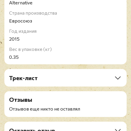
Alternative
Страна производства
Евросоюз
Год издания
2015
Вес в упаковке (кг)
0.35
Трек-лист
A1. Dizzy
A2. Slide
Отзывы
A3. Broadway
A4. January Friend
Отзывов еще никто не оставлял
A5. Black Balloon
A6. Bullet Proof
A7. Amigone
Оставить отзыв