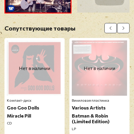
Прикрепить фото
Оставить отзыв
Сопутствующие товары
Перед публикацией отзывы проходят
модерацию
Нет в наличии
Нет в наличии
Компакт-диск
Виниловая пластинка
Goo Goo Dolls
Various Artists
Miracle Pill
Batman & Robin
(Limited Edition)
CD
LP