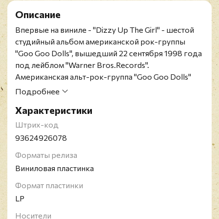
Описание
Впервые на виниле - "Dizzy Up The Girl" - шестой
студийный альбом американской рок-группы
"Goo Goo Dolls", вышедший 22 сентября 1998 года
под лейблом "Warner Bros.Records".
Американская альт-рок-группа "Goo Goo Dolls"
была создана в 1985 году в Буффало, Нью-Йорк,
Подробнее
вокалистом Джонни Резником и басистом Робби
Характеристики
Такасом. Оригинальное название коллектива
было взято из журнальной рекламы об игрушке
Штрих-код
Goo Goo Doll. В 1998 году за песню "Iris" группа
93624926078
была номинирована на "Грэмми". 14 синглов
Форматы релиза
коллектива поднималось в десятку лучших в
Виниловая пластинка
различных чартах, а число проданных дисков
достигает десяти миллионов копий.
Формат пластинки
LP
Носители