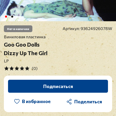
Артикул:
93624926078W
Нет в наличии
Виниловая пластинка
Goo Goo Dolls
Dizzy Up The Girl
LP
(0)
Подписаться
В избранное