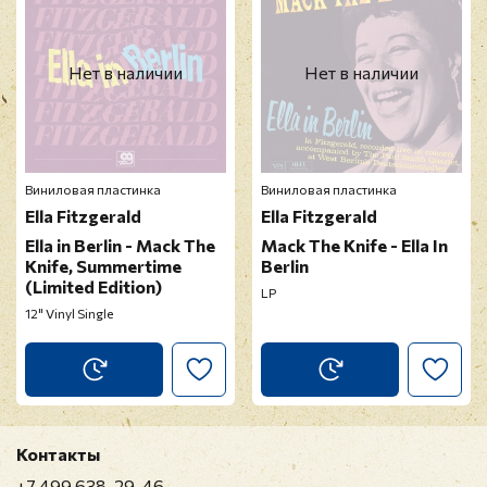
Нет в наличии
Нет в наличии
Виниловая пластинка
Виниловая пластинка
Ella Fitzgerald
Ella Fitzgerald
Ella in Berlin - Mack The
Mack The Knife - Ella In
Knife, Summertime
Berlin
(Limited Edition)
LP
12" Vinyl Single
Контакты
+7 499 638-29-46