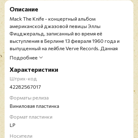
Описание
Mack The Knife - концертный альбом
американской джазовой певицы Эллы
Фицджеральд, записанный во время её
выступления в Берлине 13 февраля 1960 года и
выпущенный на лейбле Verve Records. Данная
запись примечательна тем, что является одной из
Подробнее
наиболее успешных работ Фицджеральд. Во
Характеристики
время исполнения песни "Mack The Knife" певица
забыла слова, но настолько хорошо
Штрих-код
сымпровизировала, что в итоге получила две
42282567017
премии "Грэмми" в номинациях "Лучшее женское
Форматы релиза
вокальное исполнение (сингл)" и "Лучшее
Виниловая пластинка
женское вокальное исполнение (альбом)".
Элла Джейн Фицджеральд - американская
Формат пластинки
певица, одна из величайших вокалисток в истории
LP
джазовой музыки. Элла обладательница голоса
Носители
диапазоном в три октавы, мастер скэта и