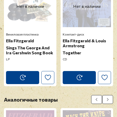
Оставить отзыв
Нет в наличии
Нет в наличии
Перед публикацией отзывы проходят
модерацию
Виниловая пластинка
Компакт-диск
Ella Fitzgerald
Ella Fitzgerald & Louis
Armstrong
Sings The George And
Ira Gershwin Song Book
Together
LP
CD
Аналогичные товары