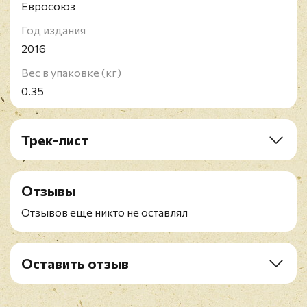
Евросоюз
Год издания
2016
Вес в упаковке (кг)
0.35
Трек-лист
A1. Gone With The Wind
A2. Misty
Отзывы
A3. The Lady Is A Tramp
A4. The Man I Love
Отзывов еще никто не оставлял
A5. Summertime
B1. Too Darn Hot
B2. Lorelei
Оставить отзыв
B3. Mack The Knife
Рейтинг
*
B4. How High The Moon