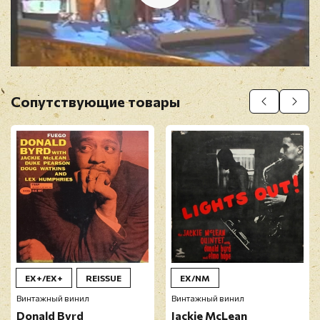
Отзыв
*
Сопутствующие товары
Прикрепить фото
Оставить отзыв
Перед публикацией отзывы проходят
модерацию
EX+/EX+
REISSUE
EX/NM
Винтажный винил
Винтажный винил
Donald Byrd
Jackie McLean