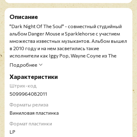
Описание
"Dark Night Of The Soul" - совместный студийный
альбом Danger Mouse и Sparklehorse с участием
множества известных музыкантов. Альбом вышел
в 2010 году и на нем засветились такие
исполнители как Iggy Pop, Wayne Coyne из The
Flaming Lips, Julian Casablancas из The Strokes, Nina
Подробнее
Persson из The Cardigans, Suzanne Vega и другие.
Характеристики
Danger Mouse - американский диджей, музыкант-
мультиинструменталисти музыкальный продюсер.
Штрих-код
Известен также как участник групп Gnarls Barkley и
5099964082011
Broken Bells. Пятикратный лауреат "Грэмми".
Форматы релиза
Работал с Red Hot Chili Peppers.
Виниловая пластинка
Sparklehorse - рок-группа из Соединенных
Штатов Америки, ведомая певцом-
Формат пластинки
мультиинструменталистом Марком Линкусом,
LP
который записывал большинство материала в