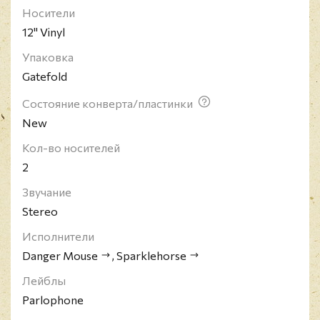
Носители
своей домашней студии. Ударник и
12" Vinyl
мультиинструменталист Скотт Майнор -
непостоянный участник группы.
Упаковка
Gatefold
Состояние конверта/пластинки
New
Кол-во носителей
2
Звучание
Stereo
Исполнители
Danger Mouse
,
Sparklehorse
Лейблы
Parlophone