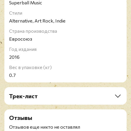
Superball Music
Стили
Alternative, Art Rock, Indie
Страна производства
Евросоюз
Год издания
2016
Вес в упаковке (кг)
0.7
Трек-лист
LP:
A1. Original Machines
Отзывы
A2. Warm Insurrection
A3. In Words Of A Not So Famous Man
Отзывов еще никто не оставлял