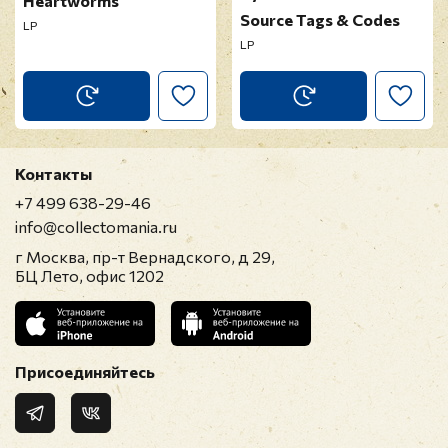
Heartworms
16. Out On The Road
Source Tags & Codes
LP
17. Rays Of The Absolute
LP
18. Trust The Knowledge
19. Looking For Anchors
20. All Molten
21. Waimanalo Drive
22. Spotlight On The Victor
Контакты
23. Marcel Was Here
+7 499 638-29-46
24. Before The Swim
info@collectomania.ru
г Москва, пр-т Вернадского, д 29,
БЦ Лето, офис 1202
Присоединяйтесь