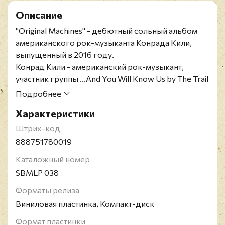
Описание
"Original Machines" - дебютный сольный альбом
американского рок-музыканта Конрада Кили,
выпущенный в 2016 году.
Конрад Кили - американский рок-музыкант,
участник группы ...And You Will Know Us by The Trail
Of Dead.
Подробнее
Характеристики
Штрих-код
888751780019
Каталожный номер
SBMLP 038
Форматы релиза
Виниловая пластинка, Компакт-диск
Формат пластинки