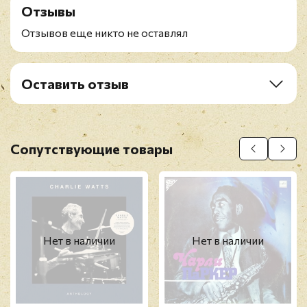
Отзывы
A3. Cool Blues
A4. Anthropology
Отзывов еще никто не оставлял
B1. Scrapple From The Apple
B2. Out Of Nowhere/Now's The Time
Оставить отзыв
Рейтинг
*
Имя
*
Сопутствующие товары
E-mail
*
Нет в наличии
Нет в наличии
Отзыв
*