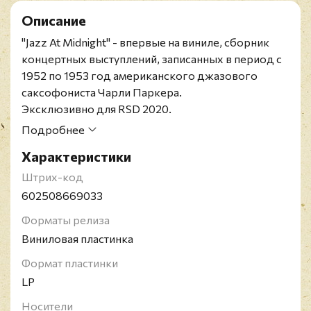
Описание
"Jazz At Midnight" - впервые на виниле, сборник
концертных выступлений, записанных в период с
1952 по 1953 год американского джазового
саксофониста Чарли Паркера.
Эксклюзивно для RSD 2020.
Релиз представлен на синем виниле.
Подробнее
Чарли (Чарльз) Паркер - американский джазовый
Характеристики
саксофонист и композитор, один из основателей
стиля бибоп. Чарли Паркер, наряду с Луи
Штрих-код
Армстронгом и Дюком Эллингтоном, считается
602508669033
одним из самых влиятельных музыкантов в
Форматы релиза
истории джаза.
Виниловая пластинка
Формат пластинки
LP
Носители