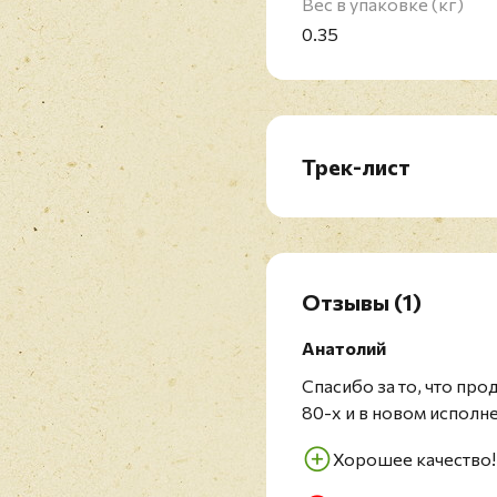
Вес в упаковке (кг)
0.35
Трек-лист
A1. Intro
A2. Love In Russia
A3. In The Streets Of 
A4. The Last Goodbye
Отзывы
(1)
B1. In A World Of Fantas
B2. Russian Girl (Summe
Анатолий
B3. One Day (LP Version
Спасибо за то, что пр
80-х и в новом исполн
Хорошее качество!