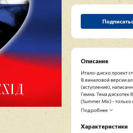
Подписать
Описание
Итало-диско проект сту
В виниловой версии ал
(вступление), написан
Гимна. Тема дискотек 80
(Summer Mix) - только 
альбома, где ее нет. П
Подробнее
версии для винила. Ме
старых проверенных зв
Характеристики
альбома. Ограниченны