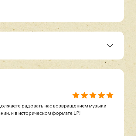
Moscow
y
r Mix)
)
одолжаете радовать нас возвращением музыки
ении, и в историческом формате LP!