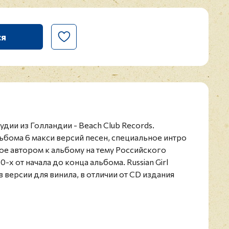
ся
дии из Голландии - Beach Club Records.
ьбома 6 макси версий песен, специальное интро
ное автором к альбому на тему Российского
-х от начала до конца альбома. Russian Girl
в версии для винила, в отличии от CD издания
есня One Day (LP Version) так же в специальной
лодика и пронзительный низкий вокал на фоне
уков и ритмов 80-х - яркая характерность всего
й тираж 250 копий.