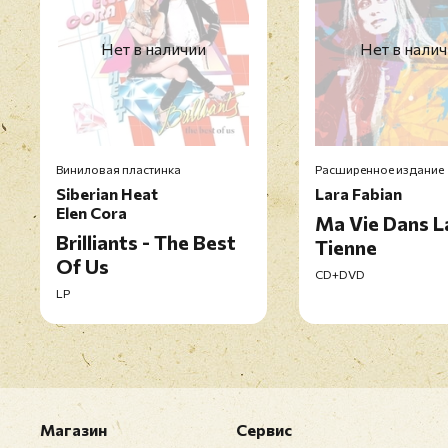
Нет в наличии
Нет в нали
Виниловая пластинка
Расширенное издание
Siberian Heat
Lara Fabian
Elen Cora
Ma Vie Dans L
Brilliants - The Best
Tienne
Of Us
CD+DVD
LP
Магазин
Сервис