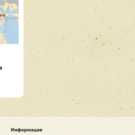
чии
a
Перед публ
Информация