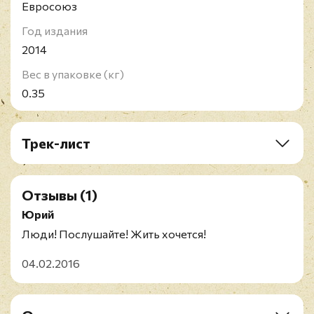
Евросоюз
Год издания
2014
Вес в упаковке (кг)
0.35
Трек-лист
A1. Vuelvo Al Sur
A2. Regreso Al Amor
Отзывы
(1)
A3. Tristeza, Separacion
A4. Los Suenos
Юрий
A5. Tristeza, Separacion
Люди! Послушайте! Жить хочется!
A6. Los Suenos
A7. Sur
04.02.2016
B1. Maria
B2. Garua
B3. Cristal