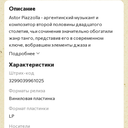
Описание
Astor Piazzolla - аргентинский музыкант и
композитор второй половины двадцатого
столетия, чьи сочинения значительно обогатили
жанр танго, представив его в современном
ключе, вобравшем элементы джаза и
классической музыки, родоначальник стиля,
Подробнее
получившего название танго нуэво. Также
Характеристики
известен как мастер игры набандонеоне, свои
произведения часто исполнял с различными
Штрих-код
музыкальными коллективами. На родине в
3299039961025
Аргентине он известен как El Gran Astor (Великий
Форматы релиза
Астор).
Виниловая пластинка
Формат пластинки
LP
Носители