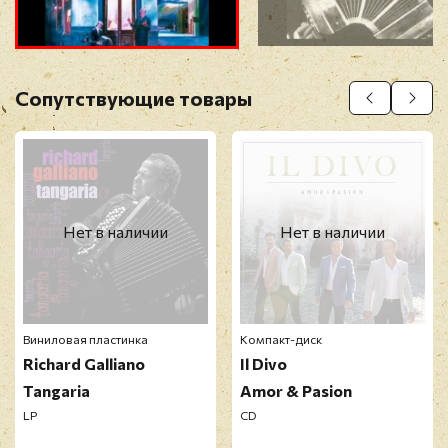
Прикрепить фото
Оставить отзыв
Сопутствующие товары
Перед публикацией отзывы проходят
модерацию
Нет в наличии
Нет в наличии
Виниловая пластинка
Компакт-диск
Richard Galliano
Il Divo
Tangaria
Amor & Pasion
LP
CD