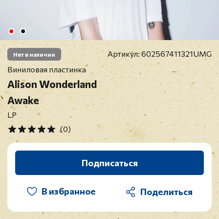
Артикул:
602567411321UMG
Нет в наличии
Виниловая пластинка
Alison Wonderland
Awake
LP
(0)
Подписаться
В избранное