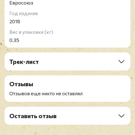
Евросоюз
Год издания
2018
Вес в упаковке (кг)
0.35
Трек-лист
A1. Good Enough
A2. No
Отзывы
A3. Okay
A4. Easy
Отзывов еще никто не оставлял
A5. High
A6. Here 4 U (Alison Wonderland x Blessus)
B1. Church
Оставить отзыв
B2. Cry
Рейтинг
*
B3. Happy Place
B4. Good Girls Bad Boys