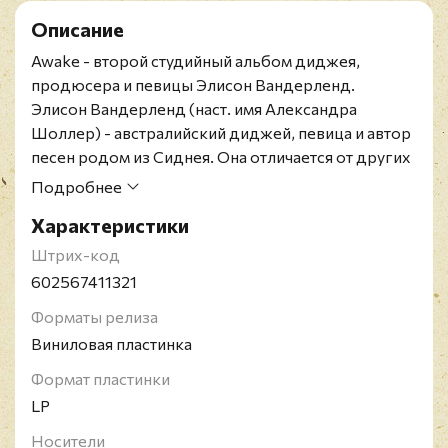
Описание
Awake - второй студийный альбом диджея,
продюсера и певицы Элисон Вандерленд.
Элисон Вандерленд (наст. имя Александра
Шоллер) - австралийский диджей, певица и автор
песен родом из Сиднея. Она отличается от других
исполнителей своим необычным звучанием
Подробнее
электронной музыки и концептуальными клипами.
Характеристики
В июне 2014 года девушка выпустила свой
дебютный мини-альбом "Calm Down", состоящий
Штрих-код
из пяти треков, а 23 января 2015 был выпущен
602567411321
лид-сингл дебютного альбома - "U Don't Know".
Форматы релиза
Релиз дебютного альбома "Run" состоялся 20
Виниловая пластинка
марта 2015 года в Австралии и 7 апреля в США. В
2017 году она попала в Top 100 от DJ Mag's под
Формат пластинки
номером 89.
LP
Носители