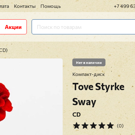
лата
Контакты
Помощь
+7 499 6
Акции
(CD)
Нет в наличии
Компакт-диск
Tove Styrke
Sway
CD
(0)