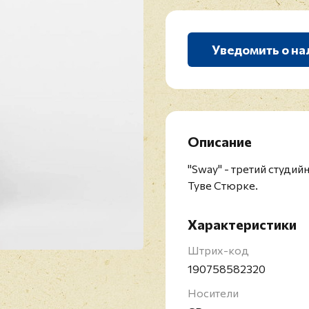
Уведомить о на
Описание
"Sway" - третий студи
Туве Стюрке.
Характеристики
Штрих-код
190758582320
Носители