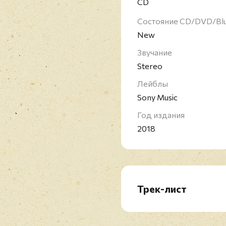
CD
Состояние CD/DVD/Bl
New
Звучание
Stereo
Лейблы
Sony Music
Год издания
2018
Трек-лист
1. Sway
2. Say My Name
3. On The Low