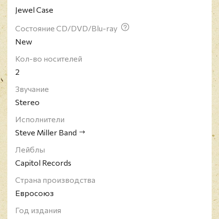
Jewel Case
альбомов, 29 синглов и 6 концертных альбомов.
Состояние CD/DVD/Blu-ray
New
Кол-во носителей
2
Звучание
Stereo
Исполнители
Steve Miller Band
Лейблы
Capitol Records
Страна производства
Евросоюз
Год издания