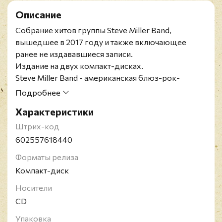
Описание
Собрание хитов группы Steve Miller Band,
вышедшее в 2017 году и также включающее
ранее не издававшиеся записи.
Издание на двух компакт-дисках.
Steve Miller Band - американская блюз-рок-
группа, созданная в 1966 году в Сан-Франциско.
Подробнее
Свое название коллектив получил в честь
Характеристики
основателя и фронтмена Стива Миллера. В
феврале 1968 году группа выпускает свой первый
Штрих-код
альбом, который не принес ей большого успеха,
602557618440
но уже второй диск, релиз которого состоялся в
Форматы релиза
октябре того же года, достигает 24 строчки в хит-
Компакт-диск
параде Billboard. Наибольшую же популярность
группе принес поп-ориентированный сингл "The
Носители
Joker", после которого звучание группы стало
CD
менее роковым. За время своего существования
Упаковка
Steve Miller Band выпустил 18 студийных