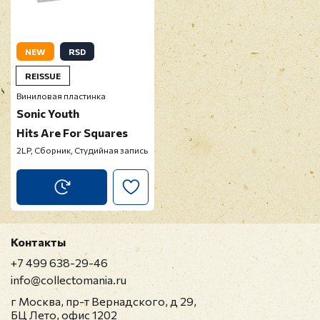
Отзыв
*
NEW
RSD
REISSUE
Виниловая пластинка
Sonic Youth
Hits Are For Squares
Прикрепить фото
2LP, Сборник, Студийная запись
Оставить отзыв
Перед публикацией отзывы проходят
Контакты
модерацию
+7 499 638-29-46
info@collectomania.ru
г Москва, пр-т Вернадского, д 29,
БЦ Лето, офис 1202