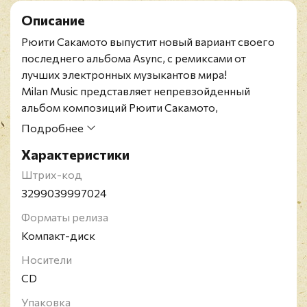
Описание
Рюити Сакамото выпустит новый вариант своего
последнего альбома Async, с ремиксами от
лучших электронных музыкантов мира!
Milan Music представляет непревзойденный
альбом композиций Рюити Сакамото,
ремикшированных лучшими электронными
Подробнее
музыкантами мира! Лауреат премии "Оскар",
Характеристики
двукратный лауреат премии "Золотой глобус",
лауреат премии "Грэмми", Сакамото наряду со
Штрих-код
своими работами в кино, создавал интригующие
3299039997024
музыкальные союзы с такими артистами, как
Форматы релиза
Дэвид Силвиан, Игги Поп, Тони Уильямс, Бутси
Компакт-диск
Коллинс, Jaques Morelenbaum и многими другими.
После успешного релиза своего альбома "async" в
Носители
августе этого года, первого студийного альбома
CD
за 8 лет, в феврале будет выпущен альбом
Упаковка
ремиксов "async remodels", над которым работали