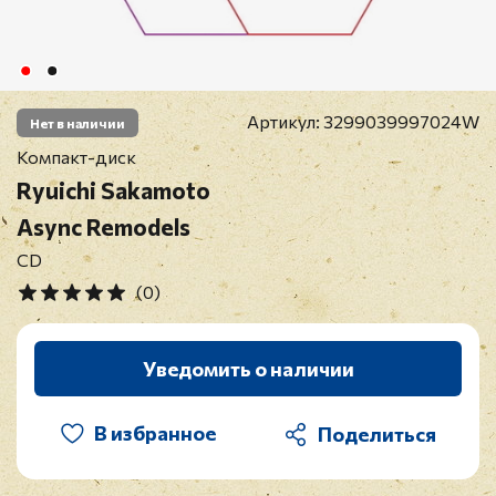
Артикул:
3299039997024W
Нет в наличии
Компакт-диск
Ryuichi Sakamoto
Async Remodels
CD
(0)
Уведомить о наличии
В избранное