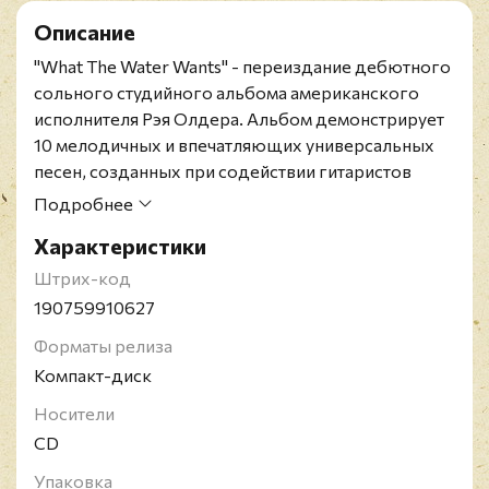
Описание
"What The Water Wants" - переиздание дебютного
сольного студийного альбома американского
исполнителя Рэя Олдера. Альбом демонстрирует
10 мелодичных и впечатляющих универсальных
песен, созданных при содействии гитаристов
Майка Абдоу (концертный участник Fates Warning)
Подробнее
и Тони Эрнандо (Lords Of Black), а также
Характеристики
барабанщика Крейга Андерсона (Ignite, Crescent
Shield).
Штрих-код
Рей Олдер - американский певец, фронтмен прог-
190759910627
метал-групп Fates Warning, Engine и Redemption.
Форматы релиза
Компакт-диск
Носители
CD
Упаковка