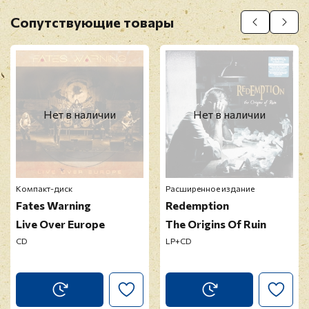
Оставить отзыв
Сопутствующие товары
Перед публикацией отзывы проходят
модерацию
Нет в наличии
Нет в наличии
Компакт-диск
Расширенное издание
Fates Warning
Redemption
Live Over Europe
The Origins Of Ruin
CD
LP+CD