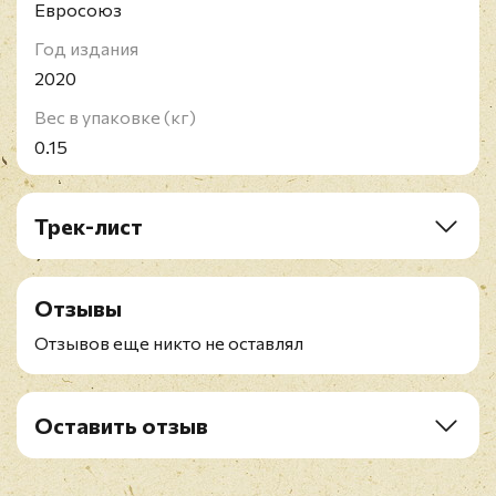
Евросоюз
Год издания
2020
Вес в упаковке (кг)
0.15
Трек-лист
1. Lost
2. Crown Of Thorns
Отзывы
3. Some Days
4. Shine
Отзывов еще никто не оставлял
5. Under Dark Skies
6. A Beautiful Lie
7. The Road
Оставить отзыв
8. Wait
Рейтинг
*
9. What The Water Wanted
10. The Killing Floor