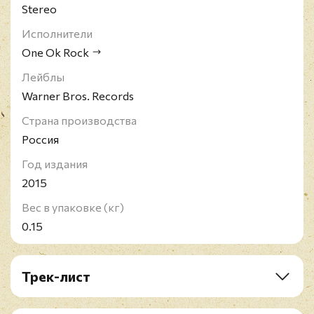
Stereo
Исполнители
One Ok Rock
Лейблы
Warner Bros. Records
Страна производства
Россия
Год издания
2015
Вес в упаковке (кг)
0.15
Трек-лист
1. 35xxxv
2. Take Me To The Top