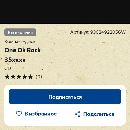
Артикул:
93624922056W
Нет в наличии
Компакт-диск
One Ok Rock
35xxxv
CD
(0)
Подписаться
В избранное