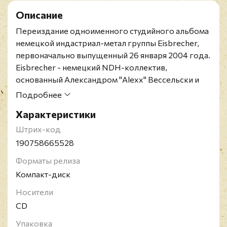
Описание
Переиздание одноименного студийного альбома
немецкой индастриал-метал группы Eisbrecher,
первоначально выпущенный 26 января 2004 года.
Eisbrecher - немецкий NDH-коллектив,
основанный Александром "Alexx" Вессельски и
Йохеном "Noel Pix" Зайбертом. Ранее они
Подробнее
участвовали в группе Megaherz: Александр в
Характеристики
качестве вокалиста и автора текстов, Йохен -
сессионный гитарист. Название переводится как
Штрих-код
"Ледокол", девиз группы - "...Es wird Kalt"
190758665528
("Холодает").
Форматы релиза
Компакт-диск
Носители
CD
Упаковка