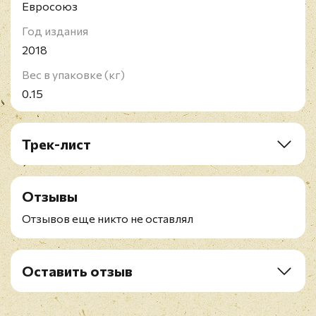
Евросоюз
Год издания
2018
Вес в упаковке (кг)
0.15
Трек-лист
1. Polarstern
2. Herz Steht Still
Отзывы
3. Willkommen Im Nichts
4. Schwarze Witwe
Отзывов еще никто не оставлял
5. Ruhe (Instrumental)
6. Angst?
7. Fanatica
Оставить отзыв
8. Taub-Stumm-Blind
Рейтинг
*
9. Dornentanz
10. Hoffnung (Instrumental)