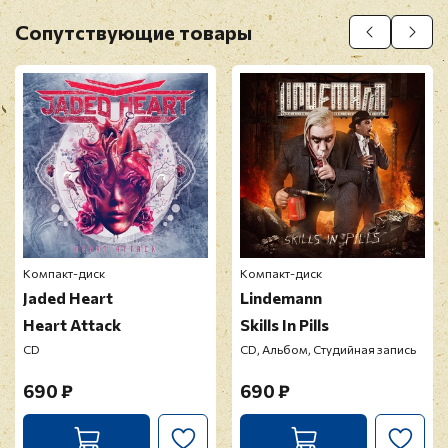
Оставить отзыв
Сопутствующие товары
Перед публикацией отзывы проходят
модерацию
Компакт-диск
Компакт-диск
Jaded Heart
Lindemann
Heart Attack
Skills In Pills
CD
CD, Альбом, Студийная запись
690 ₽
690 ₽