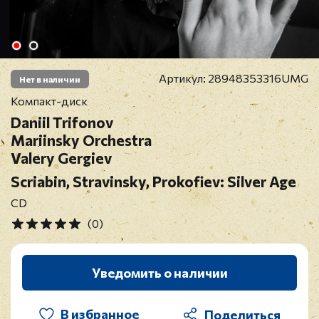
Артикул:
28948353316UMG
Нет в наличии
Компакт-диск
Daniil Trifonov
Mariinsky Orchestra
Valery Gergiev
Scriabin, Stravinsky, Prokofiev: Silver Age
CD
(0)
Уведомить о наличии
В избранное