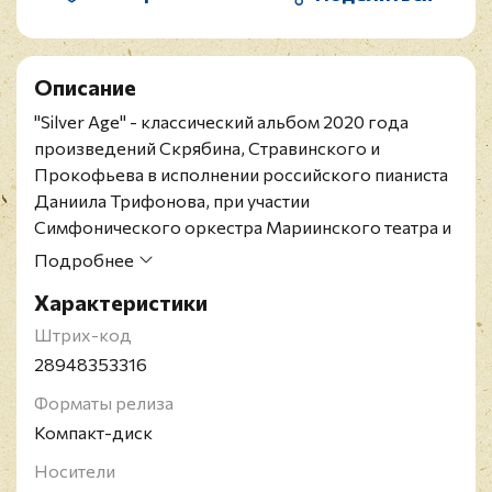
Описание
"Silver Age" - классический альбом 2020 года
произведений Скрябина, Стравинского и
Прокофьева в исполнении российского пианиста
Даниила Трифонова, при участии
Симфонического оркестра Мариинского театра и
под управлением советского и российского
Подробнее
дирижёра Валерия Гергиева.
Характеристики
Даниил Олегович Трифонов - российский пианист
и композитор, многократный лауреат российских
Штрих-код
и международных музыкальных конкурсов.
28948353316
Симфонический оркестр Мариинского театра -
Форматы релиза
один из старейших оркестров в России,
Компакт-диск
базирующийся в Санкт-Петербурге. Он ведёт
свою историю от возникшего на рубеже XVIII и
Носители
XIX веков оркестра Санкт-Петербургской