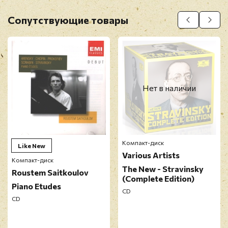
9. IIa. Andante
Оставить отзыв
10. IIb. Variation 1
Сопутствующие товары
11. IIc. Variation 2
Перед публикацией отзывы проходят
12. IId. Variation 3
модерацию
13. IIe. Variation 4 - Tempo 1. Andante
14. III. Allegro moderato
Нет в наличии
Компакт-диск
Like New
Various Artists
Компакт-диск
The New - Stravinsky
Roustem Saitkoulov
(Complete Edition)
Piano Etudes
CD
CD