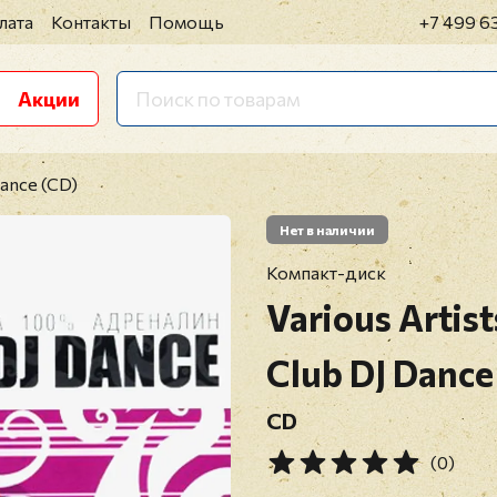
лата
Контакты
Помощь
+7 499 6
Акции
ance (CD)
Нет в наличии
Компакт-диск
Various Artist
Club DJ Dance
CD
(0)