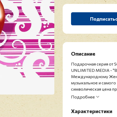
Подписать
Описание
Подарочная серия от 
UNLIMITED MEDIA - 
Международному Женс
музыкальное и самого 
символическая цена п
значимый подарок к п
Подробнее
Характеристики