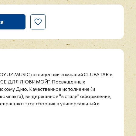
ся
SOYUZ MUSIC по лицензии компаний CLUBSTAR и
"ВСЕ ДЛЯ ЛЮБИМОЙ". Посвященных
кому Дню. Качественное исполнение (и
компакта), выдержанное "в стиле" оформление,
ревращают этот сборник в универсальный и
раздникам.