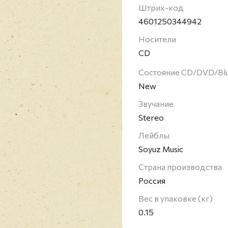
Штрих-код
4601250344942
Носители
CD
Состояние CD/DVD/Bl
New
Звучание
Stereo
Лейблы
Soyuz Music
Страна производства
Россия
Вес в упаковке (кг)
0.15