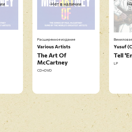
чии
Нет в наличии
Не
Расширенное издание
Виниловая
Various Artists
Yusuf (
The Art Of
Tell '
McCartney
LP
CD+DVD