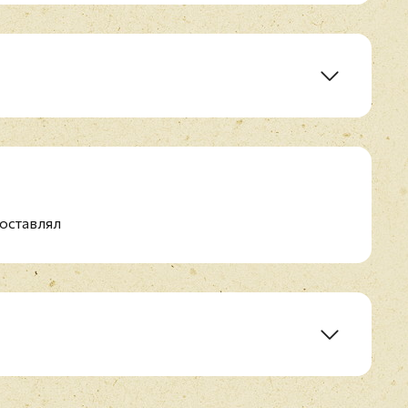
emastered)
n Play?
оставлял
t
Out
n