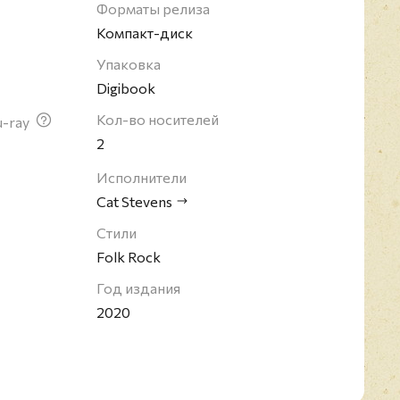
овое имя, Юсуф Ислам, посвятил себя
Форматы релиза
лаготворительной деятельности в мусульманском
Компакт-диск
ду музыкант вернулся на сцену и выпустил свой
Упаковка
его перерыва) альбом "An Other Cup".
Digibook
Кол-во носителей
u-ray
2
Исполнители
Cat Stevens
Стили
Folk Rock
Год издания
2020