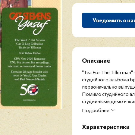
Уведомить о на
Описание
"Tea For The Tillerma
студийного альбома бр
первоначально выпуще
Помимо студийного ал
студийными демо и жи
Кэт Стивенс - британск
Подробнее
1970-х годах продавш
которых ("Tea for the T
Характеристики
платиновыми в США. В 