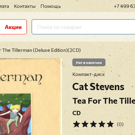
лата
Контакты
Помощь
+7 499 6
Акции
r The Tillerman (Deluxe Edition)(2CD)
Нет в наличии
Компакт-диск
Cat Stevens
Tea For The Till
CD
(0)