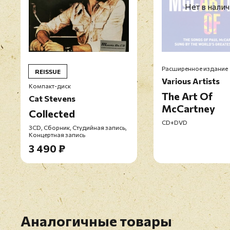
Нет в нали
Расширенное издание
REISSUE
Various Artists
Компакт-диск
The Art Of
Cat Stevens
McCartney
Collected
CD+DVD
3CD, Сборник, Студийная запись,
Концертная запись
3 490 ₽
Аналогичные товары