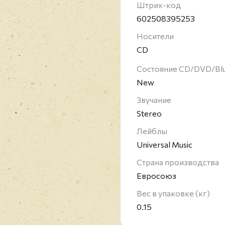
принял ислам и, взяв н
Штрих-код
просветительской и б
602508395253
сообществе. В 2006 го
Носители
первый (после 26-летн
CD
Состояние CD/DVD/Bl
New
Звучание
Stereo
Лейблы
Universal Music
Страна производства
Евросоюз
Вес в упаковке (кг)
0.15