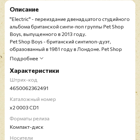
Описание
"Electric" - переиздание двенадцатого студийного
альбома британской синти-поп группы Pet Shop
Boys, выпущенного в 2013 году.
Pet Shop Boys - британский синтипоп-дуэт,
образованный в 1981 году в Лондоне. Pet Shop
Boys (переводится как "Парни из зоомагазина")
Подробнее
является одним из самых коммерчески успешных
Характеристики
и плодотворных коллективов Великобритании,
записывающих танцевальную музыку: за
Штрих-код
последние тридцать лет ими выпущено более
4650062362491
сорока синглов (из них 20 попадали в верхнюю
Каталожный номер
десятку британского хит-парада), 12 студийных
x2 0003 CD1
альбомов (все они попали в топ-10 британского
чарта, заняв с первого по девятое места), а также
Форматы релиза
множество совместных записей с другими
Компакт-диск
исполнителями.
Носители