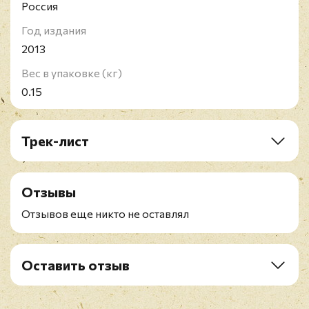
Россия
Год издания
2013
Вес в упаковке (кг)
0.15
Трек-лист
1. Axis
2. Bolshy
Отзывы
3. Love Is A Bourgeois Construct
4. Fluorescent
Отзывов еще никто не оставлял
5. Inside A Dream
6. The Last To Die
7. Shouting In The Evening
Оставить отзыв
8. Thursday
Рейтинг
*
9. Vocal