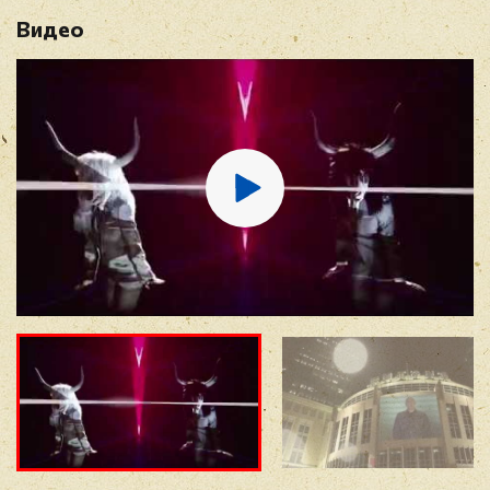
Видео
Имя
*
E-mail
*
Отзыв
*
Прикрепить фото