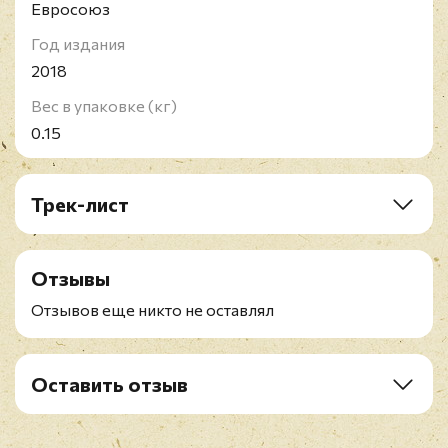
Евросоюз
Год издания
2018
Вес в упаковке (кг)
0.15
Трек-лист
Division One
1. Last Exit
Отзывы
2. Spin The Black Circle
3. Not For You
Отзывов еще никто не оставлял
4. Tremor Christ
5. Nothingman
6. Whipping
Оставить отзыв
Division Two
Рейтинг
*
7. Pry, To
8. Corduroy