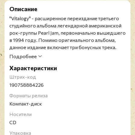
Описание
"Vitalogy" - расширенное переиздание третьего
студийного альбома легендарной американской
рок-группы Pearl Jam, первоначально вышедшего
в 1994 году. Помимо оригинального альбома,
данное издание включает три бонусных трека.
На момент выпуска, компакт-диск "Vitalogy" занял
Подробнее
второе место по скорости продажи за всю
Характеристики
историю шоу-бизнеса, первое же место
принадлежало предыдущему альбому группы
Штрих-код
"Vs.". К 2007 году альбом стал пятикратно
190758884226
"платиновым" в США. Для записи своего третьего
Форматы релиза
альбома группа снова сотрудничала с
Компакт-диск
продюсером Бренданом O'Брайеном. Многие
песни были написаны во время выступлений в
Носители
рамках "Vs. Tour" и большинство треков с
CD
будущего альбома были записаны в перерывах
Упаковка
между выступлениями. Альбом входит в список