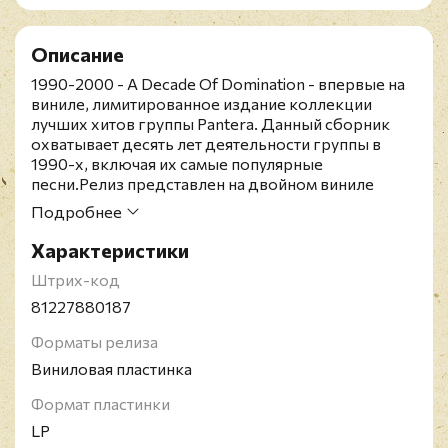
Описание
1990-2000 - A Decade Of Domination - впервые на
виниле, лимитированное издание коллекции
лучших хитов группы Pantera. Данный сборник
охватывает десять лет деятельности группы в
1990-х, включая их самые популярные
песни.Релиз представлен на двойном виниле
цвета "черный лёд" с гравировкой в виде
Подробнее
логотипа группы на стороне D.Pantera -
американская метал-группа из Арлингтона, Техас,
Характеристики
образованная в 1981 году. Изначально Pantera
Штрих-код
придерживалась глэм-метал-моды
восьмидесятых, однако к концу десятилетия под
81227880187
влиянием таких трэш-металлических групп, как
Форматы релиза
Slayer, Metallica и Megadeth коллектив постепенно
пересмотрел своё музыкальное направление, а в
Виниловая пластинка
первой половине 1990-х становится одним из
пионеров и законодателей поджанра грув-метал.
Формат пластинки
Добившись первого коммерческого успеха лишь
LP
спустя девять лет после своего образования (с