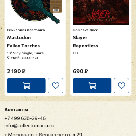
Виниловая пластинка
Компакт-диск
Mastodon
Slayer
Fallen Torches
Repentless
10" Vinyl Single, Сингл,
CD
Студийная запись
2 190 ₽
690 ₽
Контакты
+7 499 638-29-46
info@collectomania.ru
г Москва, пр-т Вернадского, д 29,