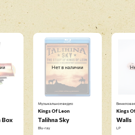
чии
Нет в наличии
Не
Музыкальное видео
Виниловая
Kings Of Leon
Kings O
n Box
Talihna Sky
Walls
Blu-ray
LP