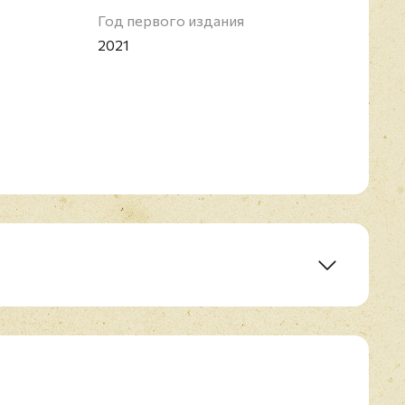
Год первого издания
2021
lf, Are You Far Away