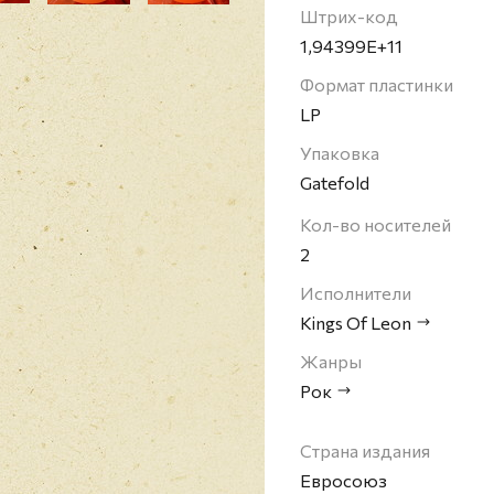
участников, которые н
Штрих-код
представляло собой о
1,94399E+11
гаражного рока. Начин
независимое творчеств
Формат пластинки
частности в Ирландии,
LP
ощутила высокий рост
вслед за их альбомом 2
Упаковка
Night" принес группе т
Gatefold
of Leon достигла 9 ме
синглом "Sex on Fire".
Кол-во носителей
года. Их шестой альбом
2
2013 года.
Исполнители
Kings Of Leon
Жанры
Рок
Страна издания
Евросоюз