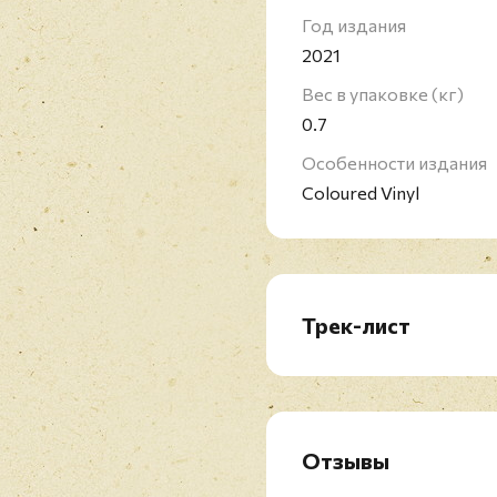
Год издания
2021
Вес в упаковке (кг)
0.7
Особенности издания
Coloured Vinyl
Трек-лист
LP1:
A1. When You See Yourse
A2. The Bandit
B1. 100,000 People
Отзывы
B2. Stormy Weather
B3. A Wave