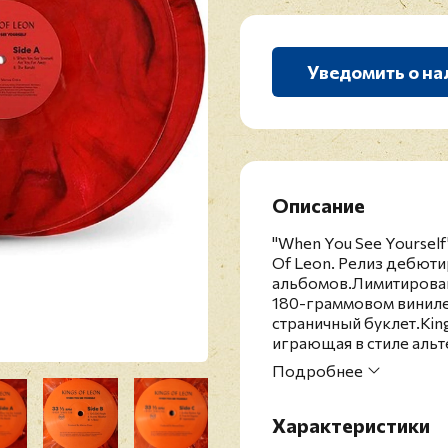
Уведомить о на
Описание
"When You See Yourself
Of Leon. Релиз дебюти
альбомов.Лимитирова
180-граммовом виниле
страничный буклет.King
играющая в стиле альт
Была образована в 199
Подробнее
гитара), Джаредом (ба
(барабаны, ударные м
Фоллоуиллами совмест
Характеристики
гитара и бэк-вокал). Г