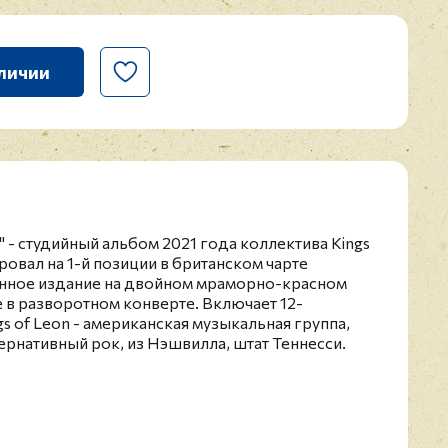
личии
" - студийный альбом 2021 года коллектива Kings
ровал на 1-й позиции в британском чарте
нное издание на двойном мраморно-красном
 в разворотном конверте. Включает 12-
s of Leon - американская музыкальная группа,
ернативный рок, из Нэшвилла, штат Теннесси.
9 году тремя братьями: Калебом (вокал и ритм-
с-гитара, бэк-вокал и синтезатор) и Натаном
узыкальные инструменты и бэк-вокал)
но с их кузеном Мэтью Фоллоуиллом (соло-
руппа получила название в честь отца и деда