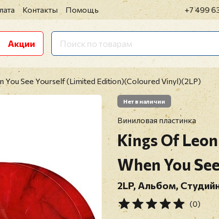
лата
Контакты
Помощь
+7 499 6
Акции
 You See Yourself (Limited Edition)(Coloured Vinyl)(2LP)
Нет в наличии
Виниловая пластинка
Kings Of Leon
When You See
2LP, Альбом, Студийн
(0)