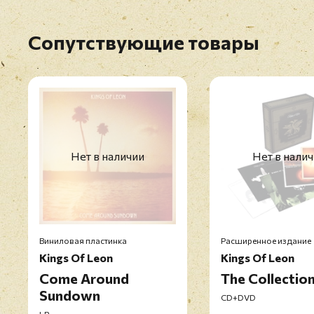
Сопутствующие товары
Нет в наличии
Нет в нали
Виниловая пластинка
Расширенное издание
Kings Of Leon
Kings Of Leon
Come Around
The Collectio
Sundown
CD+DVD