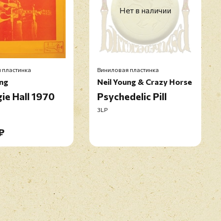
Нет в наличии
s Go Downtown
Прикрепить фото
r (For The Road)
Оставить отзыв
 пластинка
Виниловая пластинка
ung
Neil Young & Crazy Horse
ie Hall 1970
Psychedelic Pill
Part II
икацией отзывы проходят модерацию
3LP
₽