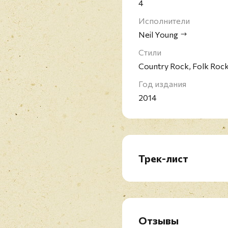
4
Исполнители
Neil Young
Стили
Country Rock, Folk Roc
Год издания
2014
Трек-лист
LP1: Time Fades Away 
A1. Time Fades Away
A2. Journey Through The
A3. Yonder Stands The S
Отзывы
A4. L.A.