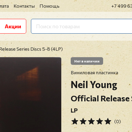
лата
Контакты
Помощь
+7 499 6
Акции
 Release Series Discs 5-8 (4LP)
Нет в наличии
Виниловая пластинка
Neil Young
Official Release
LP
(0)