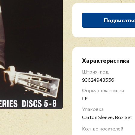
Подписать
Характеристики
Штрих-код
93624943556
Формат пластинки
LP
Упаковка
Carton Sleeve, Box Set
Кол-во носителей