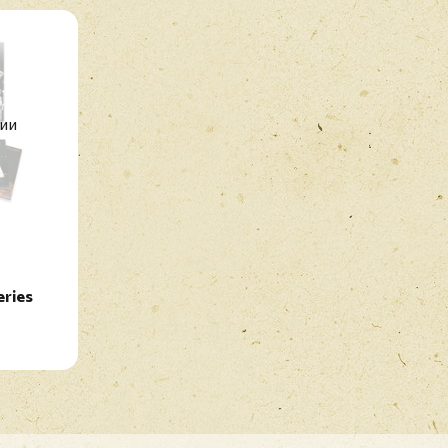
H4. Through My Sails
чии
eries