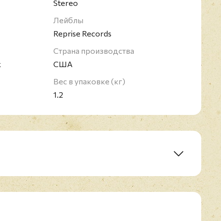
Stereo
Лейблы
Reprise Records
Страна производства
k
США
Вес в упаковке (кг)
1.2
(1973)
 Past
inner