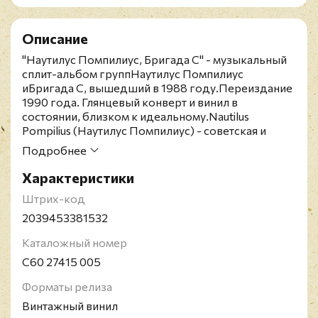
Описание
"Наутилус Помпилиус, Бригада С" - музыкальный
сплит-альбом группНаутилус Помпилиус
иБригада С, вышедший в 1988 году.Переиздание
1990 года. Глянцевый конверт и винил в
состоянии, близком к идеальному.Nautilus
Pompilius (Наутилус Помпилиус) - советская и
российская рок-группа. Основана в Свердловске
Подробнее
(ныне Екатеринбург), в 1982-1983 годах, когда
началась совместная работа Вячеслава Бутусова и
Характеристики
Дмитрия Умецкого над первым альбомом
Штрих-код
"Переезд". С 1982 года состав группы
неоднократно менялся. Изменениям подвергался
2039453381532
также и музыкальный стиль группы. Коллектив
Каталожный номер
просуществовал до 1997 года (в 1988-1990 был
перерыв) и сумела завоевать статус одной из
С60 27415 005
самых узнаваемых рок-групп на постсоветском
пространстве.Бригада С - советская и российская
Форматы релиза
рок-группа. В январе 1984 года группу основали
Винтажный винил
вокалист Гарик Сукачёв и бас гитарист Сергей