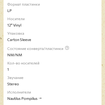
Галанин. Также в новую группу вошли гитарист
Формат пластинки
Александр Горячев (экс-"Гулливер"), которого
LP
вскоре заменил Кирилл Трусов, клавишник Лев
Андреев, Карен Саркисов (экс-"Центр" и "Звуки
Носители
Му") на перкуссии, ударник Игорь Ярцев и
12" Vinyl
духовые - саксофонист Леонид Челяпов, трубачи
Игорь Марков и Евгений Коротков и тромбонист
Упаковка
Максим Лихачев.
Carton Sleeve
Состояние конверта/пластинки
NM/NM
Кол-во носителей
1
Звучание
Stereo
Исполнители
Nautilus Pompilius