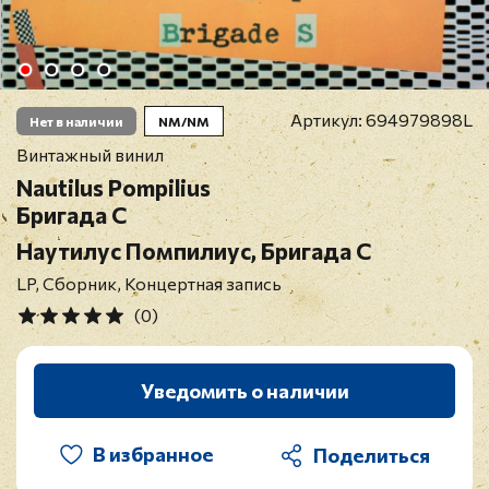
Артикул:
694979898L
Нет в наличии
NM/NM
Винтажный винил
Nautilus Pompilius
Бригада С
Наутилус Помпилиус, Бригада С
LP, Сборник, Концертная запись
(0)
Уведомить о наличии
В избранное