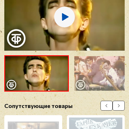
E-mail
*
Отзыв
*
Прикрепить фото
Оставить отзыв
Сопутствующие товары
Перед публикацией отзывы проходят
модерацию