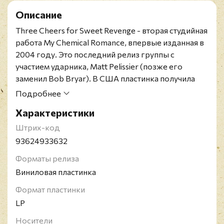
Описание
Three Cheers for Sweet Revenge - вторая студийная
работа My Chemical Romance, впервые изданная в
2004 году. Это последний релиз группы с
участием ударника, Matt Pelissier (позже его
заменил Bob Bryar). В США пластинка получила
платиновый статус. Альбом породил такие хиты,
Подробнее
как "I'm Not Okay (I Promise)", "Helena" и "The Ghost
Характеристики
Of You".
My Chemical Romance - рок-группа из США,
Штрих-код
основанная в 2001 году и прекратившая свое
93624933632
существование в 2013 году. Коллектив играл в
Форматы релиза
таких стилях, как альтернативный рок, эмо, поп-
Виниловая пластинка
панк, пост-хардкор. За время своего
существования группа выпустила 4 студийных
Формат пластинки
альбома.
LP
Носители