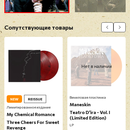
Прикрепить фото
Оставить отзыв
Сопутствующие товары
Перед публикацией отзывы проходят
модерацию
Нет в наличии
Виниловая пластинка
NEW
REISSUE
Maneskin
Лимитированное издание
Teatro D'ira - Vol. I
My Chemical Romance
(Limited Edition)
Three Cheers For Sweet
LP
Revenge