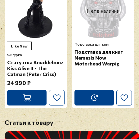
Нет в наличии
Подставка для книг
Like New
Подставка для книг
Фигурка
Nemesis Now
Cтатуэтка Knucklebonz
Motorhead Warpig
Kiss Alive II - The
Catman (Peter Criss)
24 990 ₽
Статьи к товару