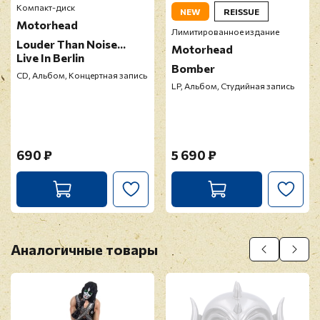
Компакт-диск
NEW
REISSUE
Motorhead
Лимитированное издание
Louder Than Noise...
Motorhead
Live In Berlin
Bomber
CD, Альбом, Концертная запись
LP, Альбом, Студийная запись
690 ₽
5 690 ₽
Аналогичные товары