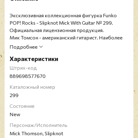
Эксклюзивная коллекционная фигурка Funko
POP! Rocks - Slipknot Mick With Guitar № 299.
Официальная лицензионная продукция.
Мик Томсон - американский гитарист. Наиболее
известен как гитарист метал-группы Slipknot. До
Подробнее
публичной музыкальной деятельности работал
Характеристики
частным преподавателем по игре на гитаре.
Slipknot - американская ню-метал-группа,
Штрих-код
образованная в сентябре 1995 года в Айове, США.
889698577670
Альбомы группы получили статус платиновых,
Каталожный номер
всего продано более 30 млн копий по всему миру.
299
В 2006 году группа получила премию Грэмми.
Коллектив известен тем, что его участники на
Состояние
концертах, фотосессиях и интервью носят маски и
New
специальные комбинезоны. Маски
Персонаж/Исполнитель
видоизменяются с выходом нового альбома.
Mick Thomson, Slipknot
Группа выпустила семь официальных студийных