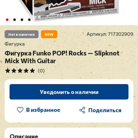
Артикул:
717302909
Нет в наличии
NEW
Фигурка
Фигурка Funko POP! Rocks — Slipknot
Mick With Guitar
(0)
Уведомить о наличии
В избранное
Описание